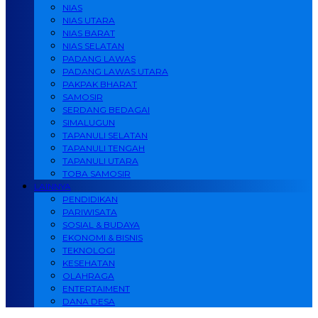
NIAS
NIAS UTARA
NIAS BARAT
NIAS SELATAN
PADANG LAWAS
PADANG LAWAS UTARA
PAKPAK BHARAT
SAMOSIR
SERDANG BEDAGAI
SIMALUGUN
TAPANULI SELATAN
TAPANULI TENGAH
TAPANULI UTARA
TOBA SAMOSIR
LAINNYA
PENDIDIKAN
PARIWISATA
SOSIAL & BUDAYA
EKONOMI & BISNIS
TEKNOLOGI
KESEHATAN
OLAHRAGA
ENTERTAIMENT
DANA DESA