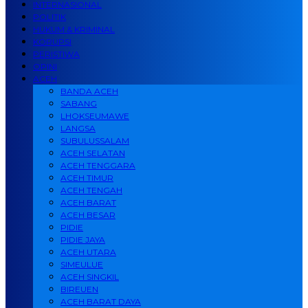
INTERNASIONAL
POLITIK
HUKUM & KRIMINAL
KORUPSI
PERISTIWA
OPINI
ACEH
BANDA ACEH
SABANG
LHOKSEUMAWE
LANGSA
SUBULUSSALAM
ACEH SELATAN
ACEH TENGGARA
ACEH TIMUR
ACEH TENGAH
ACEH BARAT
ACEH BESAR
PIDIE
PIDIE JAYA
ACEH UTARA
SIMEULUE
ACEH SINGKIL
BIREUEN
ACEH BARAT DAYA