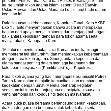
personel Polres Tanah Karo dan Polsek Berastagi. Selain
itu, sejumlah tokoh agama Islam, seperti Ustad Darwin,
Ustad Marwan, dan Ustad Marianto Lubis, turut hadir dalam
kegiatan ini.
Dalam suasana kebersamaan, Kapolres Tanah Karo AKBP
Eko Yulianto menyampaikan bahwa acara ini merupakan
bagian dari upaya menjalin sinergi dan menjaga hubungan
baik antara kepolisian dengan para tokoh agama serta
masyarakat di Kabupaten Karo.
“Melalui momentum bulan suci Ramadan ini, kami ingin
mempererat tali silaturahmi dan meningkatkan kebersamaan
dengan para tokoh agama. Sinergi antara kepolisian dan
ulama sangat penting dalam menjaga keamanan dan
ketertiban masyarakat (Kamtibmas)” ujar Kapolres.
Para tokoh agama yang hadir mengapresiasi inisiatif Polres
Tanah Karo dalam menjalin komunikasi dan membangun
kedekatan dengan umat. Mereka berharap kegiatan
semacam ini terus berlanjut guna menciptakan suasana
yang harmonis dan kondusif di tengah masyarakat.
Acara buka puasa bersama berlangsung penuh keakraban,
diakhiri dengan doa bersama untuk keberkahan serta