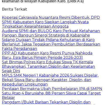
keamanan di wilayah Kabupaten Karo. (Debi A’a)
Berita Terkait
Koperasi Cakrawala Nusantara Resmi Dibentuk, DPD
SPMI Kabupaten Karo Siapkan Langkah Nyata
Tingkatkan Kesejahteraan Anggota
Audiensi SPMI dan BULOG Karo Perkuat Ketahanan
Pangan, Bangun Sinergi Strategis di Kabanjahe
Sidang Dugaan Tindak Pidana Kehutanan di Karo
Berlanjut, Jaksa Tegaskan Pembuktian Berdasarkan
Fakta Persidangan
PPP AD Kabupaten Karo Resmi Punya Nahkoda
Baru, Esra Barus Pimpin Periode 2026-2031
Sat Binmas Polres Karo Edukasi Siswa TK Kemala
Bhayangkari, Tanamkan Disiplin dan Keselamatan
Sejak Dini
MPLS SMK Negeri 1 Kabanjahe 2026 Sukses Digelar,
Bekali Siswa Baru dengan Karakter, Disiplin, dan
Kepedulian Lingkungan
Penilaian Bermakna Ubah Pembelajaran IPA di SMPN
Satu Atap 4 Barusjahe, 88 Persen Siswa Capai Target
Belajar
Pangdam I/Bukit Barisan Tekankan Disiplin dan