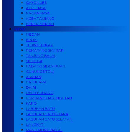
GAYO LUES
ACEH JAYA
NAGAN RAYA
ACEH TAMIANG
BENER MERIAH
SUMUT
MEDAN
BINJAI
TEBING TINGGI
PEMATANG SIANTAR
TANJUNG BALAI
SIBOLGA
PADANG SIDEMPUAN
GUNUNGSITOLI
ASAHAN
BATUBARA
DAIRI
DELI SERDANG
HUMBANG HASUNDUTAN
KARO
LABUHAN BATU
LABUHAN BATU UTARA
LABUHAN BATU SELATAN
LANGKAT
MANDAILING NATAL