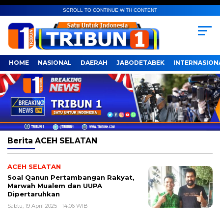
SCROLL TO CONTINUE WITH CONTENT
HOME
NASIONAL
DAERAH
JABODETABEK
INTERNASION
Berita
ACEH SELATAN
ACEH SELATAN
Soal Qanun Pertambangan Rakyat,
Marwah Mualem dan UUPA
Dipertaruhkan
Sabtu, 19 April 2025 - 14:06 WIB