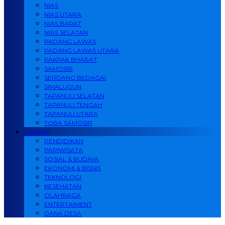
NIAS
NIAS UTARA
NIAS BARAT
NIAS SELATAN
PADANG LAWAS
PADANG LAWAS UTARA
PAKPAK BHARAT
SAMOSIR
SERDANG BEDAGAI
SIMALUGUN
TAPANULI SELATAN
TAPANULI TENGAH
TAPANULI UTARA
TOBA SAMOSIR
LAINNYA
PENDIDIKAN
PARIWISATA
SOSIAL & BUDAYA
EKONOMI & BISNIS
TEKNOLOGI
KESEHATAN
OLAHRAGA
ENTERTAIMENT
DANA DESA