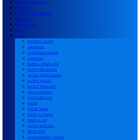
INTERNASIONAL
POLITIK
HUKUM & KRIMINAL
KORUPSI
PERISTIWA
OPINI
ACEH
BANDA ACEH
SABANG
LHOKSEUMAWE
LANGSA
SUBULUSSALAM
ACEH SELATAN
ACEH TENGGARA
ACEH TIMUR
ACEH TENGAH
ACEH BARAT
ACEH BESAR
PIDIE
PIDIE JAYA
ACEH UTARA
SIMEULUE
ACEH SINGKIL
BIREUEN
ACEH BARAT DAYA