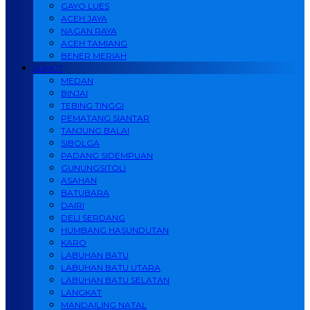
GAYO LUES
ACEH JAYA
NAGAN RAYA
ACEH TAMIANG
BENER MERIAH
SUMUT
MEDAN
BINJAI
TEBING TINGGI
PEMATANG SIANTAR
TANJUNG BALAI
SIBOLGA
PADANG SIDEMPUAN
GUNUNGSITOLI
ASAHAN
BATUBARA
DAIRI
DELI SERDANG
HUMBANG HASUNDUTAN
KARO
LABUHAN BATU
LABUHAN BATU UTARA
LABUHAN BATU SELATAN
LANGKAT
MANDAILING NATAL