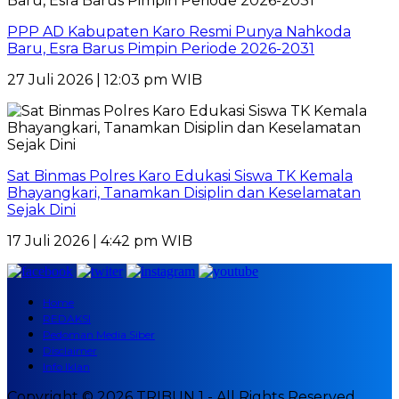
PPP AD Kabupaten Karo Resmi Punya Nahkoda
Baru, Esra Barus Pimpin Periode 2026-2031
27 Juli 2026 | 12:03 pm WIB
Sat Binmas Polres Karo Edukasi Siswa TK Kemala
Bhayangkari, Tanamkan Disiplin dan Keselamatan
Sejak Dini
17 Juli 2026 | 4:42 pm WIB
Home
REDAKSI
Pedoman Media Siber
Disclaimer
Info Iklan
Copyright © 2026 TRIBUN 1 - All Rights Reserved