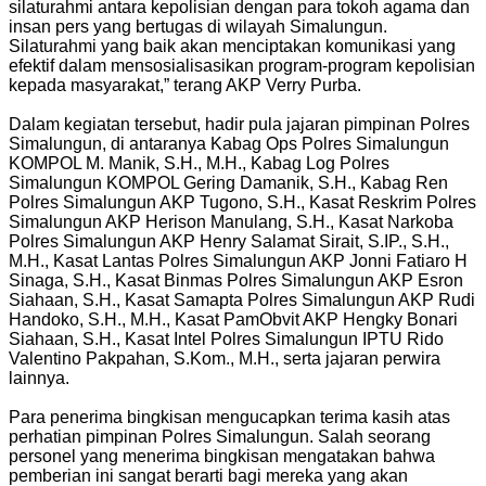
silaturahmi antara kepolisian dengan para tokoh agama dan
insan pers yang bertugas di wilayah Simalungun.
Silaturahmi yang baik akan menciptakan komunikasi yang
efektif dalam mensosialisasikan program-program kepolisian
kepada masyarakat,” terang AKP Verry Purba.
Dalam kegiatan tersebut, hadir pula jajaran pimpinan Polres
Simalungun, di antaranya Kabag Ops Polres Simalungun
KOMPOL M. Manik, S.H., M.H., Kabag Log Polres
Simalungun KOMPOL Gering Damanik, S.H., Kabag Ren
Polres Simalungun AKP Tugono, S.H., Kasat Reskrim Polres
Simalungun AKP Herison Manulang, S.H., Kasat Narkoba
Polres Simalungun AKP Henry Salamat Sirait, S.IP., S.H.,
M.H., Kasat Lantas Polres Simalungun AKP Jonni Fatiaro H
Sinaga, S.H., Kasat Binmas Polres Simalungun AKP Esron
Siahaan, S.H., Kasat Samapta Polres Simalungun AKP Rudi
Handoko, S.H., M.H., Kasat PamObvit AKP Hengky Bonari
Siahaan, S.H., Kasat Intel Polres Simalungun IPTU Rido
Valentino Pakpahan, S.Kom., M.H., serta jajaran perwira
lainnya.
Para penerima bingkisan mengucapkan terima kasih atas
perhatian pimpinan Polres Simalungun. Salah seorang
personel yang menerima bingkisan mengatakan bahwa
pemberian ini sangat berarti bagi mereka yang akan