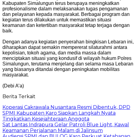
Kabupaten Simalungun terus berupaya meningkatkan
profesionalisme dalam melaksanakan tugas pengamanan
dan pelayanan kepada masyarakat. Berbagai program dan
kegiatan terus dilakukan untuk memastikan situasi
keamanan dan ketertiban masyarakat tetap terjaga dengan
baik.
Dengan adanya kegiatan penyerahan bingkisan Lebaran ini,
diharapkan dapat semakin mempererat silaturahmi antara
kepolisian, tokoh agama, dan media massa dalam
menciptakan situasi yang kondusif di wilayah hukum Polres
Simalungun, terutama menjelang dan selama masa Lebaran
yang biasanya ditandai dengan peningkatan mobilitas
masyarakat.
(Debi A’a)
Berita Terkait
Koperasi Cakrawala Nusantara Resmi Dibentuk, DPD
SPMI Kabupaten Karo Siapkan Langkah Nyata
Tingkatkan Kesejahteraan Anggota
Sat Lantas Indrapura Gelar Patroli Blue Light, Kawal
Keamanan Perjalanan Malam di Jalinsum
Audiensi SPMI dan BULOG Karo Perkuat Ketahanan