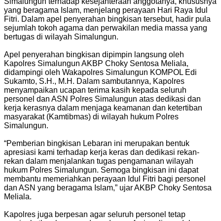
Simalungun terhadap kesejahteraan anggotanya, khususnya
yang beragama Islam, menjelang perayaan Hari Raya Idul
Fitri. Dalam apel penyerahan bingkisan tersebut, hadir pula
sejumlah tokoh agama dan perwakilan media massa yang
bertugas di wilayah Simalungun.
Apel penyerahan bingkisan dipimpin langsung oleh
Kapolres Simalungun AKBP Choky Sentosa Meliala,
didampingi oleh Wakapolres Simalungun KOMPOL Edi
Sukamto, S.H., M.H. Dalam sambutannya, Kapolres
menyampaikan ucapan terima kasih kepada seluruh
personel dan ASN Polres Simalungun atas dedikasi dan
kerja kerasnya dalam menjaga keamanan dan ketertiban
masyarakat (Kamtibmas) di wilayah hukum Polres
Simalungun.
“Pemberian bingkisan Lebaran ini merupakan bentuk
apresiasi kami terhadap kerja keras dan dedikasi rekan-
rekan dalam menjalankan tugas pengamanan wilayah
hukum Polres Simalungun. Semoga bingkisan ini dapat
membantu memeriahkan perayaan Idul Fitri bagi personel
dan ASN yang beragama Islam,” ujar AKBP Choky Sentosa
Meliala.
Kapolres juga berpesan agar seluruh personel tetap