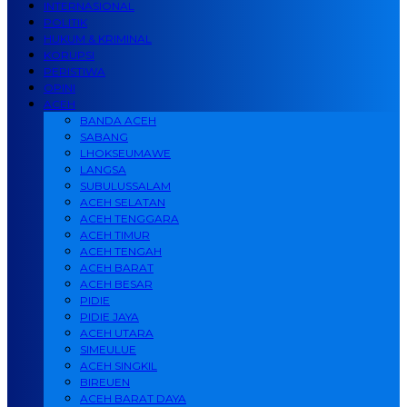
INTERNASIONAL
POLITIK
HUKUM & KRIMINAL
KORUPSI
PERISTIWA
OPINI
ACEH
BANDA ACEH
SABANG
LHOKSEUMAWE
LANGSA
SUBULUSSALAM
ACEH SELATAN
ACEH TENGGARA
ACEH TIMUR
ACEH TENGAH
ACEH BARAT
ACEH BESAR
PIDIE
PIDIE JAYA
ACEH UTARA
SIMEULUE
ACEH SINGKIL
BIREUEN
ACEH BARAT DAYA