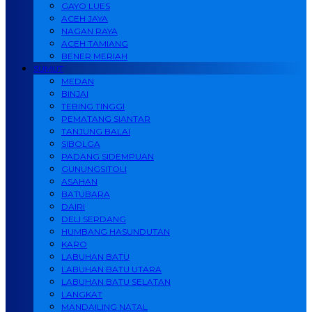
GAYO LUES
ACEH JAYA
NAGAN RAYA
ACEH TAMIANG
BENER MERIAH
SUMUT
MEDAN
BINJAI
TEBING TINGGI
PEMATANG SIANTAR
TANJUNG BALAI
SIBOLGA
PADANG SIDEMPUAN
GUNUNGSITOLI
ASAHAN
BATUBARA
DAIRI
DELI SERDANG
HUMBANG HASUNDUTAN
KARO
LABUHAN BATU
LABUHAN BATU UTARA
LABUHAN BATU SELATAN
LANGKAT
MANDAILING NATAL