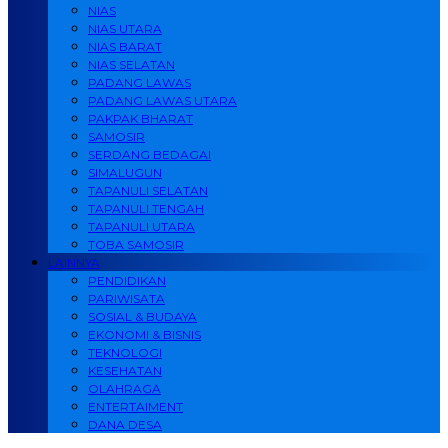
NIAS
NIAS UTARA
NIAS BARAT
NIAS SELATAN
PADANG LAWAS
PADANG LAWAS UTARA
PAKPAK BHARAT
SAMOSIR
SERDANG BEDAGAI
SIMALUGUN
TAPANULI SELATAN
TAPANULI TENGAH
TAPANULI UTARA
TOBA SAMOSIR
LAINNYA
PENDIDIKAN
PARIWISATA
SOSIAL & BUDAYA
EKONOMI & BISNIS
TEKNOLOGI
KESEHATAN
OLAHRAGA
ENTERTAIMENT
DANA DESA