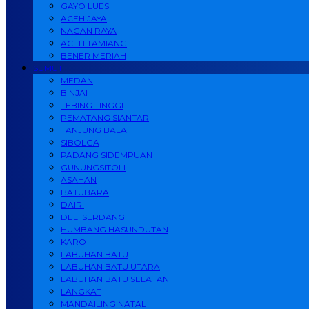
GAYO LUES
ACEH JAYA
NAGAN RAYA
ACEH TAMIANG
BENER MERIAH
SUMUT
MEDAN
BINJAI
TEBING TINGGI
PEMATANG SIANTAR
TANJUNG BALAI
SIBOLGA
PADANG SIDEMPUAN
GUNUNGSITOLI
ASAHAN
BATUBARA
DAIRI
DELI SERDANG
HUMBANG HASUNDUTAN
KARO
LABUHAN BATU
LABUHAN BATU UTARA
LABUHAN BATU SELATAN
LANGKAT
MANDAILING NATAL