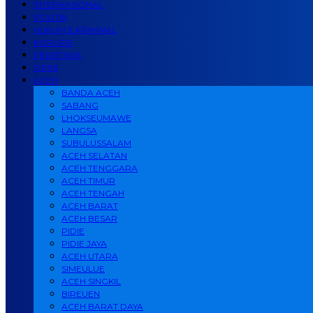
INTERNASIONAL
POLITIK
HUKUM & KRIMINAL
KORUPSI
PERISTIWA
OPINI
ACEH
BANDA ACEH
SABANG
LHOKSEUMAWE
LANGSA
SUBULUSSALAM
ACEH SELATAN
ACEH TENGGARA
ACEH TIMUR
ACEH TENGAH
ACEH BARAT
ACEH BESAR
PIDIE
PIDIE JAYA
ACEH UTARA
SIMEULUE
ACEH SINGKIL
BIREUEN
ACEH BARAT DAYA