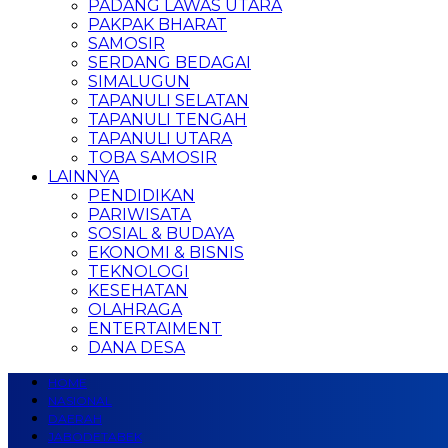
PADANG LAWAS UTARA
PAKPAK BHARAT
SAMOSIR
SERDANG BEDAGAI
SIMALUGUN
TAPANULI SELATAN
TAPANULI TENGAH
TAPANULI UTARA
TOBA SAMOSIR
LAINNYA
PENDIDIKAN
PARIWISATA
SOSIAL & BUDAYA
EKONOMI & BISNIS
TEKNOLOGI
KESEHATAN
OLAHRAGA
ENTERTAIMENT
DANA DESA
HOME
NASIONAL
DAERAH
JABODETABEK