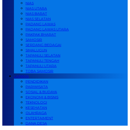
NIAS
NIAS UTARA
NIAS BARAT
NIAS SELATAN
PADANG LAWAS
PADANG LAWAS UTARA
PAKPAK BHARAT
SAMOSIR
SERDANG BEDAGAI
SIMALUGUN
TAPANULI SELATAN
TAPANULI TENGAH
TAPANULI UTARA
TOBA SAMOSIR
LAINNYA
PENDIDIKAN
PARIWISATA
SOSIAL & BUDAYA
EKONOMI & BISNIS
TEKNOLOGI
KESEHATAN
OLAHRAGA
ENTERTAIMENT
DANA DESA