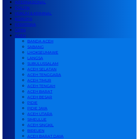
INTERNASIONAL
POLITIK
HUKUM & KRIMINAL
KORUPSI
PERISTIWA
OPINI
ACEH
BANDA ACEH
SABANG
LHOKSEUMAWE
LANGSA
SUBULUSSALAM
ACEH SELATAN
ACEH TENGGARA
ACEH TIMUR
ACEH TENGAH
ACEH BARAT
ACEH BESAR
PIDIE
PIDIE JAYA
ACEH UTARA
SIMEULUE
ACEH SINGKIL
BIREUEN
ACEH BARAT DAYA