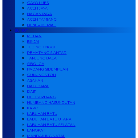
GAYO LUES
ACEH JAYA
NAGAN RAYA
ACEH TAMIANG
BENER MERIAH
SUMUT
MEDAN
BINJAI
TEBING TINGGI
PEMATANG SIANTAR
TANJUNG BALAI
SIBOLGA
PADANG SIDEMPUAN
GUNUNGSITOLI
ASAHAN
BATUBARA
DAIRI
DELI SERDANG
HUMBANG HASUNDUTAN
KARO
LABUHAN BATU
LABUHAN BATU UTARA
LABUHAN BATU SELATAN
LANGKAT
MANDAILING NATAL