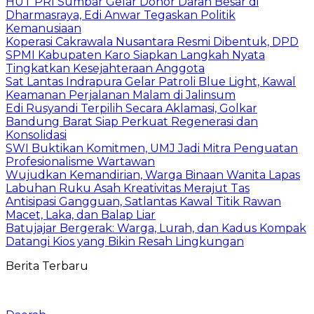
HUT PRI Sumbar Gelar Donor Darah Besar di
Dharmasraya, Edi Anwar Tegaskan Politik
Kemanusiaan
Koperasi Cakrawala Nusantara Resmi Dibentuk, DPD
SPMI Kabupaten Karo Siapkan Langkah Nyata
Tingkatkan Kesejahteraan Anggota
Sat Lantas Indrapura Gelar Patroli Blue Light, Kawal
Keamanan Perjalanan Malam di Jalinsum
Edi Rusyandi Terpilih Secara Aklamasi, Golkar
Bandung Barat Siap Perkuat Regenerasi dan
Konsolidasi
SWI Buktikan Komitmen, UMJ Jadi Mitra Penguatan
Profesionalisme Wartawan
Wujudkan Kemandirian, Warga Binaan Wanita Lapas
Labuhan Ruku Asah Kreativitas Merajut Tas
Antisipasi Gangguan, Satlantas Kawal Titik Rawan
Macet, Laka, dan Balap Liar
Batujajar Bergerak: Warga, Lurah, dan Kadus Kompak
Datangi Kios yang Bikin Resah Lingkungan
Berita Terbaru