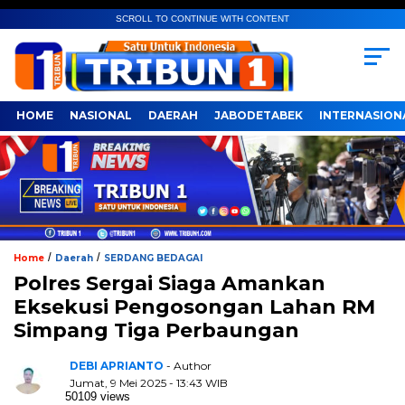
SCROLL TO CONTINUE WITH CONTENT
HOME
NASIONAL
DAERAH
JABODETABEK
INTERNASION
/
/
Home
Daerah
SERDANG BEDAGAI
Polres Sergai Siaga Amankan
Eksekusi Pengosongan Lahan RM
Simpang Tiga Perbaungan
DEBI APRIANTO
- Author
Jumat, 9 Mei 2025 - 13:43 WIB
50109 views