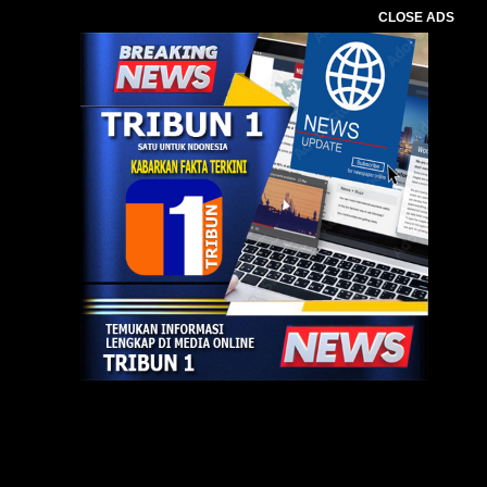
CLOSE ADS