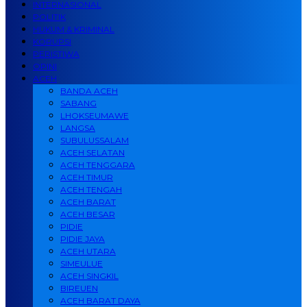
INTERNASIONAL
POLITIK
HUKUM & KRIMINAL
KORUPSI
PERISTIWA
OPINI
ACEH
BANDA ACEH
SABANG
LHOKSEUMAWE
LANGSA
SUBULUSSALAM
ACEH SELATAN
ACEH TENGGARA
ACEH TIMUR
ACEH TENGAH
ACEH BARAT
ACEH BESAR
PIDIE
PIDIE JAYA
ACEH UTARA
SIMEULUE
ACEH SINGKIL
BIREUEN
ACEH BARAT DAYA