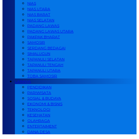
NIAS
NIAS UTARA
NIAS BARAT
NIAS SELATAN
PADANG LAWAS
PADANG LAWAS UTARA
PAKPAK BHARAT
SAMOSIR
SERDANG BEDAGAI
SIMALUGUN
TAPANULI SELATAN
TAPANULI TENGAH
TAPANULI UTARA
TOBA SAMOSIR
LAINNYA
PENDIDIKAN
PARIWISATA
SOSIAL & BUDAYA
EKONOMI & BISNIS
TEKNOLOGI
KESEHATAN
OLAHRAGA
ENTERTAIMENT
DANA DESA