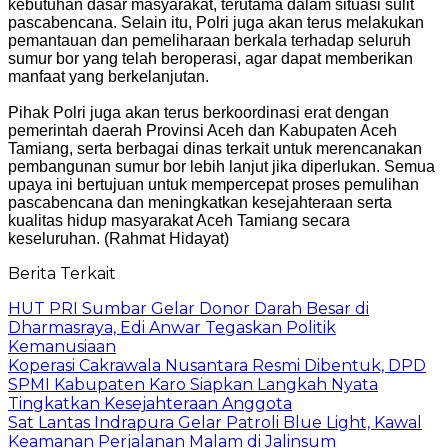
kebutuhan dasar masyarakat, terutama dalam situasi sulit
pascabencana. Selain itu, Polri juga akan terus melakukan
pemantauan dan pemeliharaan berkala terhadap seluruh
sumur bor yang telah beroperasi, agar dapat memberikan
manfaat yang berkelanjutan.
‎Pihak Polri juga akan terus berkoordinasi erat dengan
pemerintah daerah Provinsi Aceh dan Kabupaten Aceh
Tamiang, serta berbagai dinas terkait untuk merencanakan
pembangunan sumur bor lebih lanjut jika diperlukan. Semua
upaya ini bertujuan untuk mempercepat proses pemulihan
pascabencana dan meningkatkan kesejahteraan serta
kualitas hidup masyarakat Aceh Tamiang secara
keseluruhan. (Rahmat Hidayat)
Berita Terkait
HUT PRI Sumbar Gelar Donor Darah Besar di
Dharmasraya, Edi Anwar Tegaskan Politik
Kemanusiaan
Koperasi Cakrawala Nusantara Resmi Dibentuk, DPD
SPMI Kabupaten Karo Siapkan Langkah Nyata
Tingkatkan Kesejahteraan Anggota
Sat Lantas Indrapura Gelar Patroli Blue Light, Kawal
Keamanan Perjalanan Malam di Jalinsum