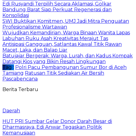
Edi Rusyandi Terpilih Secara Aklamasi, Golkar
Bandung Barat Siap Perkuat Regenerasi dan
Konsolidasi
SWI Buktikan Komitmen, UMJ Jadi Mitra Penguatan
Profesionalisme Wartawan
Wujudkan Kemandirian, Warga Binaan Wanita Lapas
Labuhan Ruku Asah Kreativitas Merajut Tas
Antisipasi Gangguan, Satlantas Kawal Titik Rawan
Macet, Laka, dan Balap Liar
Batujajar Bergerak: Warga, Lurah, dan Kadus Kompak
Datangi Kios yang Bikin Resah Lingkungan
Tag :
‎Polri Pacu Pembangunan Sumur Bor di Aceh
Tamiang
Ratusan Titik Sediakan Air Bersih
Pascabencana
Berita Terbaru
Daerah
HUT PRI Sumbar Gelar Donor Darah Besar di
Dharmasraya, Edi Anwar Tegaskan Politik
Kemanusiaan