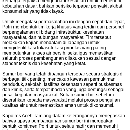
keluarga terpaksa menghadapi kesulitan untuk memenuhi
kebutuhan dasar, bahkan berisiko terpapar penyakit akibat
konsumsi air yang tidak layak.
‎Untuk mengatasi permasalahan ini dengan cepat dan tepat,
Polri membentuk tim kerja khusus yang terdiri dari personel
berpengalaman di bidang infrastruktur, kesehatan
masyarakat, dan hubungan masyarakat. Tim tersebut
melakukan kajian mendalam di lapangan untuk
mengidentifikasi lokasi-lokasi prioritas yang paling
membutuhkan akses air bersih, sekaligus memastikan
seluruh proses pembangunan dilakukan sesuai dengan
standar teknis dan kesehatan yang ketat.
‎Sumur bor yang telah dibangun tersebar secara strategis di
berbagai titik penting, mencakup kawasan permukiman
penduduk, sekolah, fasilitas kesehatan seperti puskesmas
dan klinik, serta tempat ibadah yang juga berfungsi sebagai
pusat kegiatan masyarakat. Setiap sumur bor sebelum
diserahkan kepada masyarakat melalui proses pengujian
kualitas air untuk memastikan aman untuk dikonsumsi.
‎Kapolres Aceh Tamiang dalam keterangannya menegaskan
bahwa upaya pembangunan sumur bor ini merupakan
bentuk komitmen Polri untuk selalu hadir dan memenuhi