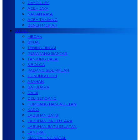
GAYO LUES
ACEH JAYA
NAGAN RAYA
ACEH TAMIANG
BENER MERIAH
SUMUT
MEDAN
BINJAI
TEBING TINGGI
PEMATANG SIANTAR
TANJUNG BALAI
SIBOLGA
PADANG SIDEMPUAN
GUNUNGSITOLI
ASAHAN
BATUBARA
DAIRI
DELI SERDANG
HUMBANG HASUNDUTAN
KARO
LABUHAN BATU
LABUHAN BATU UTARA
LABUHAN BATU SELATAN
LANGKAT
MANDAILING NATAL