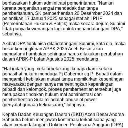
berdasarkan hukum adminitrasi pemerintahan. “Namun
karena pergantian sengat mendadak dan tanpa
pemberitahuan, SK pemberhentian 20 Desember 2024 dan
pelantikan 17 Januari 2025 sebagai staf ahli PHP
(Pemerintahan Hukum & Politik) maka secara dejure Sulaimi
tidak punya kewenangan lagi untuk menandatangani DPA,”
sebutnya.
Akibat DPA tidak bisa ditandatangani Sulaimi, kata dia, maka
besar kemungkinan APBK 2025 Aceh Besar akan
mengalami hambatan sehingga harus dilakukan perubahan
dalam APBK-P bulan Agustus 2025 mendatang.
“Hal inilah yang melatarbelakangi kenapa kami selaku
penasihat hukum menduga Pj Gubernur cq Pj Bupati dalam
mengambil kebijakan mutasi tanpa memikirkan kepentingan
masyarakat dengan hanya mementingkan kepentingan
pribadi dan kelompok, proses pemberhentian tersebut juga
merupakan tindakan hukum mal administrasi dan
pemberhentian Sulaimi adalah abuse of power
(penyalahgunaan kekuasaan),” tutupnya.
Kepala Badan Keuangan Daerah (BKD) Aceh Besar Andrea
Sahputra belum menjawab konfirmasi terkait siapa yang
akan menandatangani Dokumen Pelaksana Anggran (DPA)