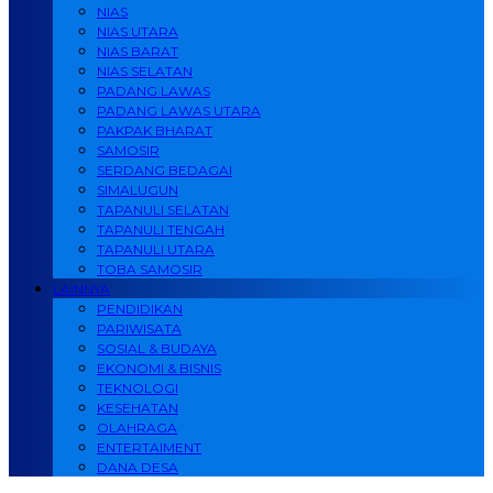
NIAS
NIAS UTARA
NIAS BARAT
NIAS SELATAN
PADANG LAWAS
PADANG LAWAS UTARA
PAKPAK BHARAT
SAMOSIR
SERDANG BEDAGAI
SIMALUGUN
TAPANULI SELATAN
TAPANULI TENGAH
TAPANULI UTARA
TOBA SAMOSIR
LAINNYA
PENDIDIKAN
PARIWISATA
SOSIAL & BUDAYA
EKONOMI & BISNIS
TEKNOLOGI
KESEHATAN
OLAHRAGA
ENTERTAIMENT
DANA DESA