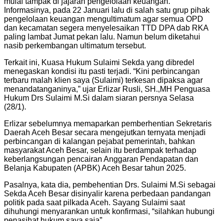
mulai tampak di jajaran pengelolaan keuangan.
Informasinya, pada 22 Januari lalu di salah satu grup pihak
pengelolaan keuangan mengultimatum agar semua OPD
dan kecamatan segera menyelesaikan TTD DPA dab RKA
paling lambat Jumat pekan lalu. Namun belum diketahui
nasib perkembangan ultimatum tersebut.
Terkait ini, Kuasa Hukum Sulaimi Sekda yang dibredel
menegaskan kondisi itu pasti terjadi. “Kini perbincangan
terbaru malah klien saya (Sulaimi) terkesan dipaksa agar
menandatanganinya,” ujar Erlizar Rusli, SH.,MH Penguasa
Hukum Drs Sulaimi M.Si dalam siaran persnya Selasa
(28/1).
Erlizar sebelumnya memaparkan pemberhentian Sekretaris
Daerah Aceh Besar secara mengejutkan ternyata menjadi
perbincangan di kalangan pejabat pemerintah, bahkan
masyarakat Aceh Besar, selain itu berdampak terhadap
keberlangsungan pencairan Anggaran Pendapatan dan
Belanja Kabupaten (APBK) Aceh Besar tahun 2025.
Pasalnya, kata dia, pembehentian Drs. Sulaimi M.Si sebagai
Sekda Aceh Besar disinyalir karena perbedaan pandangan
politik pada saat pilkada Aceh. Sayang Sulaimi saat
dihuhungi menyarankan untuk konfirmasi, “silahkan hubungi
penasihat hukum saya saja”.