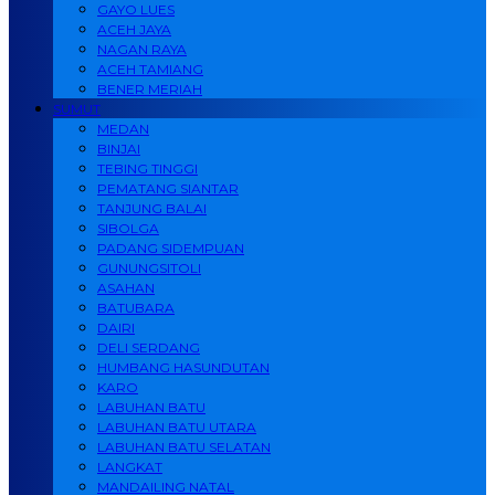
GAYO LUES
ACEH JAYA
NAGAN RAYA
ACEH TAMIANG
BENER MERIAH
SUMUT
MEDAN
BINJAI
TEBING TINGGI
PEMATANG SIANTAR
TANJUNG BALAI
SIBOLGA
PADANG SIDEMPUAN
GUNUNGSITOLI
ASAHAN
BATUBARA
DAIRI
DELI SERDANG
HUMBANG HASUNDUTAN
KARO
LABUHAN BATU
LABUHAN BATU UTARA
LABUHAN BATU SELATAN
LANGKAT
MANDAILING NATAL