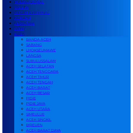
INTERNASIONAL
POLITIK
HUKUM & KRIMINAL
KORUPSI
PERISTIWA
OPINI
ACEH
BANDA ACEH
SABANG
LHOKSEUMAWE
LANGSA
SUBULUSSALAM
ACEH SELATAN
ACEH TENGGARA
ACEH TIMUR
ACEH TENGAH
ACEH BARAT
ACEH BESAR
PIDIE
PIDIE JAYA
ACEH UTARA
SIMEULUE
ACEH SINGKIL
BIREUEN
ACEH BARAT DAYA