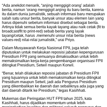
“Ada anekdot menarik, “anjing menggigit orang’ adalah
berita, namun ‘orang menggigit anjing itu baru berita, karena
itu dalam dunia jurnalistik, sebuah informasi baru merupakan
salah satu unsur berita, banyak unsur atau elemen lain yang
harus dipenuhi sebelum informasi disebut sebagai berita.
Artinya tidak semua berita kayak tayang atau naik cetak (fit to
broadcast/fit to print-red) sebab berita yang layak
tayang/cetak, harus .memenuhi unsur nilai berita (news
values-red) nilai-nilai jurnalistik,” urai Priyo.
Dalam Musyawarah Kerja Nasional FPII, juga telah
diputuskan untuk melakukan reposisi jabatan kepengurusan
Presidium FPII yang semuanya dimaksudkan untuk lebih
memaksimalkan kerja-kerja pengembangan organisasi FPII
ditingkat Presidium, Setwil maupun Korwil.
“Benar, telah dilakukan reposisi jabatan di Presidium FPII
yang tujuannya untuk lebih memaksimalkan kerja ditingkat
Presidium maupun Setwil, jadi ada Pengurus Presidium
yang dikembalikan ke daerah dan sebaliknya ada juga yang
dari daerah ditarik ke Presidium,” tegas Kasihhati.
Mukernas dan Peringatan HUT FPII tahun 2025, kata
Kasihhati, harus dijadikan momentum untuk lebih