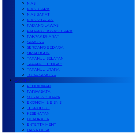
NIAS
NIAS UTARA
NIAS BARAT
NIAS SELATAN
PADANG LAWAS
PADANG LAWAS UTARA
PAKPAK BHARAT
SAMOSIR
SERDANG BEDAGAI
SIMALUGUN
TAPANULI SELATAN
TAPANULI TENGAH
TAPANULI UTARA
TOBA SAMOSIR
LAINNYA
PENDIDIKAN
PARIWISATA
SOSIAL & BUDAYA
EKONOMI & BISNIS
TEKNOLOGI
KESEHATAN
OLAHRAGA
ENTERTAIMENT
DANA DESA