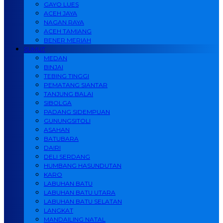
GAYO LUES
ACEH JAYA
NAGAN RAYA
ACEH TAMIANG
BENER MERIAH
SUMUT
MEDAN
BINJAI
TEBING TINGGI
PEMATANG SIANTAR
TANJUNG BALAI
SIBOLGA
PADANG SIDEMPUAN
GUNUNGSITOLI
ASAHAN
BATUBARA
DAIRI
DELI SERDANG
HUMBANG HASUNDUTAN
KARO
LABUHAN BATU
LABUHAN BATU UTARA
LABUHAN BATU SELATAN
LANGKAT
MANDAILING NATAL