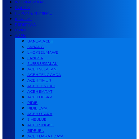
INTERNASIONAL
POLITIK
HUKUM & KRIMINAL
KORUPSI
PERISTIWA
OPINI
ACEH
BANDA ACEH
SABANG
LHOKSEUMAWE
LANGSA
SUBULUSSALAM
ACEH SELATAN
ACEH TENGGARA
ACEH TIMUR
ACEH TENGAH
ACEH BARAT
ACEH BESAR
PIDIE
PIDIE JAYA
ACEH UTARA
SIMEULUE
ACEH SINGKIL
BIREUEN
ACEH BARAT DAYA