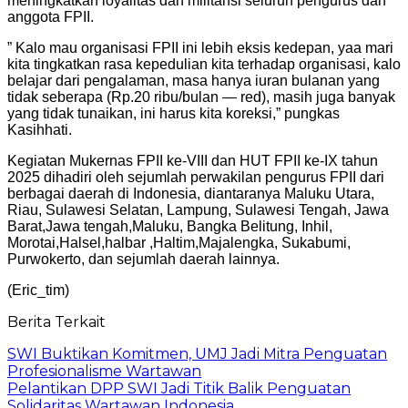
meningkatkan loyalitas dan militansi seluruh pengurus dan
anggota FPII.
” Kalo mau organisasi FPII ini lebih eksis kedepan, yaa mari
kita tingkatkan rasa kepedulian kita terhadap organisasi, kalo
belajar dari pengalaman, masa hanya iuran bulanan yang
tidak seberapa (Rp.20 ribu/bulan — red), masih juga banyak
yang tidak tunaikan, ini harus kita koreksi,” pungkas
Kasihhati.
Kegiatan Mukernas FPII ke-VIII dan HUT FPII ke-IX tahun
2025 dihadiri oleh sejumlah perwakilan pengurus FPII dari
berbagai daerah di Indonesia, diantaranya Maluku Utara,
Riau, Sulawesi Selatan, Lampung, Sulawesi Tengah, Jawa
Barat,Jawa tengah,Maluku, Bangka Belitung, Inhil,
Morotai,Halsel,halbar ,Haltim,Majalengka, Sukabumi,
Purwokerto, dan sejumlah daerah lainnya.
(Eric_tim)
Berita Terkait
SWI Buktikan Komitmen, UMJ Jadi Mitra Penguatan
Profesionalisme Wartawan
Pelantikan DPP SWI Jadi Titik Balik Penguatan
Solidaritas Wartawan Indonesia