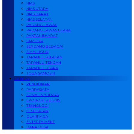
NIAS
NIAS UTARA
NIAS BARAT
NIAS SELATAN
PADANG LAWAS
PADANG LAWAS UTARA
PAKPAK BHARAT
SAMOSIR
SERDANG BEDAGAI
SIMALUGUN
TAPANULI SELATAN
TAPANULI TENGAH
TAPANULI UTARA
TOBA SAMOSIR
LAINNYA
PENDIDIKAN
PARIWISATA
SOSIAL & BUDAYA
EKONOMI & BISNIS
TEKNOLOGI
KESEHATAN
OLAHRAGA
ENTERTAIMENT
DANA DESA