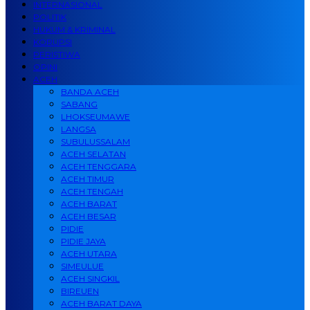
INTERNASIONAL
POLITIK
HUKUM & KRIMINAL
KORUPSI
PERISTIWA
OPINI
ACEH
BANDA ACEH
SABANG
LHOKSEUMAWE
LANGSA
SUBULUSSALAM
ACEH SELATAN
ACEH TENGGARA
ACEH TIMUR
ACEH TENGAH
ACEH BARAT
ACEH BESAR
PIDIE
PIDIE JAYA
ACEH UTARA
SIMEULUE
ACEH SINGKIL
BIREUEN
ACEH BARAT DAYA