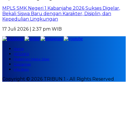
MPLS SMK Negeri 1 Kabanjahe 2026 Sukses Digelar,
Bekali Siswa Baru dengan Karakter, Disiplin, dan
Kepedulian Lingkungan
17 Juli 2026 | 2:37 pm WIB
Home
REDAKSI
Pedoman Media Siber
Disclaimer
Info Iklan
Copyright © 2026 TRIBUN 1 - All Rights Reserved