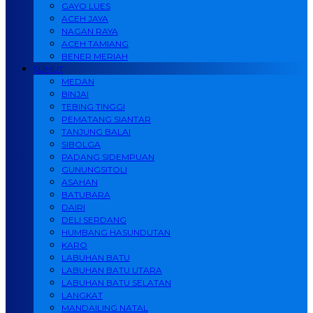
GAYO LUES
ACEH JAYA
NAGAN RAYA
ACEH TAMIANG
BENER MERIAH
SUMUT
MEDAN
BINJAI
TEBING TINGGI
PEMATANG SIANTAR
TANJUNG BALAI
SIBOLGA
PADANG SIDEMPUAN
GUNUNGSITOLI
ASAHAN
BATUBARA
DAIRI
DELI SERDANG
HUMBANG HASUNDUTAN
KARO
LABUHAN BATU
LABUHAN BATU UTARA
LABUHAN BATU SELATAN
LANGKAT
MANDAILING NATAL