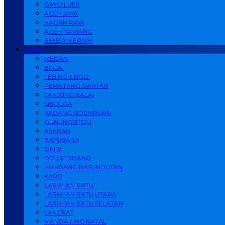
GAYO LUES
ACEH JAYA
NAGAN RAYA
ACEH TAMIANG
BENER MERIAH
SUMUT
MEDAN
BINJAI
TEBING TINGGI
PEMATANG SIANTAR
TANJUNG BALAI
SIBOLGA
PADANG SIDEMPUAN
GUNUNGSITOLI
ASAHAN
BATUBARA
DAIRI
DELI SERDANG
HUMBANG HASUNDUTAN
KARO
LABUHAN BATU
LABUHAN BATU UTARA
LABUHAN BATU SELATAN
LANGKAT
MANDAILING NATAL