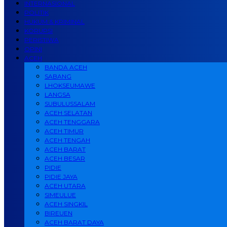
INTERNASIONAL
POLITIK
HUKUM & KRIMINAL
KORUPSI
PERISTIWA
OPINI
ACEH
BANDA ACEH
SABANG
LHOKSEUMAWE
LANGSA
SUBULUSSALAM
ACEH SELATAN
ACEH TENGGARA
ACEH TIMUR
ACEH TENGAH
ACEH BARAT
ACEH BESAR
PIDIE
PIDIE JAYA
ACEH UTARA
SIMEULUE
ACEH SINGKIL
BIREUEN
ACEH BARAT DAYA