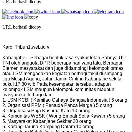
URL berhasil dicopy
URL berhasil dicopy
Karo, Tribun1.web.id //
Kabanjahe – Sebagai bentuk rasa syukur telah Sahnya UU
TNI oleh anggota DPR beberapa hari yang lalu. Berbagai
Elemen masyarakat dan juga didampingi kelompok ormas
atau LSM mengadakan kegiatan berbagi takjil di simpang
tiga Mesjid Agung, Jalan Jamin Ginting Kabanjahe sekitar
pukul 17.30 wib.
Pada kesempatan tersebut, adapun
kelompok LSM maupun kelompok komunitas maupun
masyarakat terbagi dari :
1. LSM KCBI ( Kemilau Cahaya Bangsa Indonesia ) 6 orang
2. Organisasi PPM ( Pemuda Panca Marga ) 5 orang
3. Organisasi Puja Kusuma Karo 10 orang
4. Komunitas WESK ( Wong Empati Setia Kawan ) 5 orang
5. Masyarakat Kabanjahe Sekitar 20 orang
6. Karang Taruna Kampung Dalam 10 orang
7. Persatuan Batak Desa Samura Gang Keluarga 10 orang.