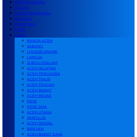
INTERNASIONAL
POLITIK
HUKUM & KRIMINAL
KORUPSI
PERISTIWA
OPINI
ACEH
BANDA ACEH
SABANG
LHOKSEUMAWE
LANGSA
SUBULUSSALAM
ACEH SELATAN
ACEH TENGGARA
ACEH TIMUR
ACEH TENGAH
ACEH BARAT
ACEH BESAR
PIDIE
PIDIE JAYA
ACEH UTARA
SIMEULUE
ACEH SINGKIL
BIREUEN
ACEH BARAT DAYA