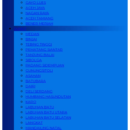
GAYO LUES
ACEH JAYA
NAGAN RAYA
ACEH TAMIANG
BENER MERIAH
SUMUT
MEDAN
BINJAI
TEBING TINGGI
PEMATANG SIANTAR
TANJUNG BALAI
SIBOLGA
PADANG SIDEMPUAN
GUNUNGSITOLI
ASAHAN
BATUBARA
DAIRI
DELI SERDANG
HUMBANG HASUNDUTAN
KARO
LABUHAN BATU
LABUHAN BATU UTARA
LABUHAN BATU SELATAN
LANGKAT
MANDAILING NATAL