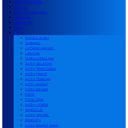
INTERNASIONAL
POLITIK
HUKUM & KRIMINAL
KORUPSI
PERISTIWA
OPINI
ACEH
BANDA ACEH
SABANG
LHOKSEUMAWE
LANGSA
SUBULUSSALAM
ACEH SELATAN
ACEH TENGGARA
ACEH TIMUR
ACEH TENGAH
ACEH BARAT
ACEH BESAR
PIDIE
PIDIE JAYA
ACEH UTARA
SIMEULUE
ACEH SINGKIL
BIREUEN
ACEH BARAT DAYA