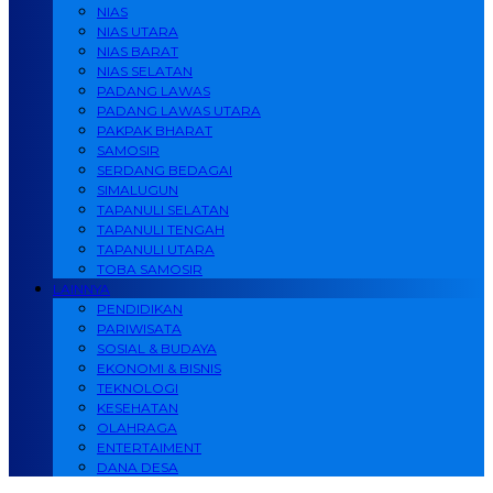
NIAS
NIAS UTARA
NIAS BARAT
NIAS SELATAN
PADANG LAWAS
PADANG LAWAS UTARA
PAKPAK BHARAT
SAMOSIR
SERDANG BEDAGAI
SIMALUGUN
TAPANULI SELATAN
TAPANULI TENGAH
TAPANULI UTARA
TOBA SAMOSIR
LAINNYA
PENDIDIKAN
PARIWISATA
SOSIAL & BUDAYA
EKONOMI & BISNIS
TEKNOLOGI
KESEHATAN
OLAHRAGA
ENTERTAIMENT
DANA DESA