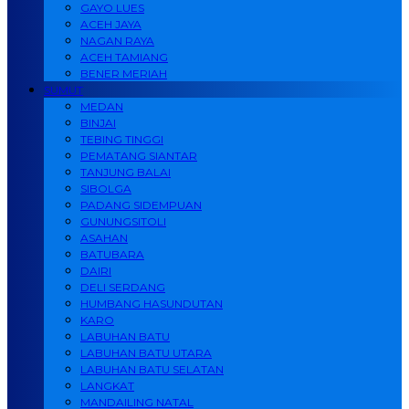
GAYO LUES
ACEH JAYA
NAGAN RAYA
ACEH TAMIANG
BENER MERIAH
SUMUT
MEDAN
BINJAI
TEBING TINGGI
PEMATANG SIANTAR
TANJUNG BALAI
SIBOLGA
PADANG SIDEMPUAN
GUNUNGSITOLI
ASAHAN
BATUBARA
DAIRI
DELI SERDANG
HUMBANG HASUNDUTAN
KARO
LABUHAN BATU
LABUHAN BATU UTARA
LABUHAN BATU SELATAN
LANGKAT
MANDAILING NATAL