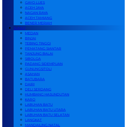
GAYO LUES
ACEH JAYA
NAGAN RAYA
ACEH TAMIANG
BENER MERIAH
SUMUT
MEDAN
BINJAI
TEBING TINGGI
PEMATANG SIANTAR
TANJUNG BALAI
SIBOLGA
PADANG SIDEMPUAN
GUNUNGSITOLI
ASAHAN
BATUBARA
DAIRI
DELI SERDANG
HUMBANG HASUNDUTAN
KARO
LABUHAN BATU
LABUHAN BATU UTARA
LABUHAN BATU SELATAN
LANGKAT
MANDAILING NATAL