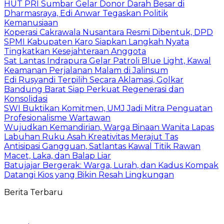
HUT PRI Sumbar Gelar Donor Darah Besar di
Dharmasraya, Edi Anwar Tegaskan Politik
Kemanusiaan
Koperasi Cakrawala Nusantara Resmi Dibentuk, DPD
SPMI Kabupaten Karo Siapkan Langkah Nyata
Tingkatkan Kesejahteraan Anggota
Sat Lantas Indrapura Gelar Patroli Blue Light, Kawal
Keamanan Perjalanan Malam di Jalinsum
Edi Rusyandi Terpilih Secara Aklamasi, Golkar
Bandung Barat Siap Perkuat Regenerasi dan
Konsolidasi
SWI Buktikan Komitmen, UMJ Jadi Mitra Penguatan
Profesionalisme Wartawan
Wujudkan Kemandirian, Warga Binaan Wanita Lapas
Labuhan Ruku Asah Kreativitas Merajut Tas
Antisipasi Gangguan, Satlantas Kawal Titik Rawan
Macet, Laka, dan Balap Liar
Batujajar Bergerak: Warga, Lurah, dan Kadus Kompak
Datangi Kios yang Bikin Resah Lingkungan
Berita Terbaru