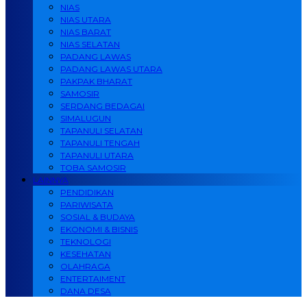
NIAS
NIAS UTARA
NIAS BARAT
NIAS SELATAN
PADANG LAWAS
PADANG LAWAS UTARA
PAKPAK BHARAT
SAMOSIR
SERDANG BEDAGAI
SIMALUGUN
TAPANULI SELATAN
TAPANULI TENGAH
TAPANULI UTARA
TOBA SAMOSIR
LAINNYA
PENDIDIKAN
PARIWISATA
SOSIAL & BUDAYA
EKONOMI & BISNIS
TEKNOLOGI
KESEHATAN
OLAHRAGA
ENTERTAIMENT
DANA DESA