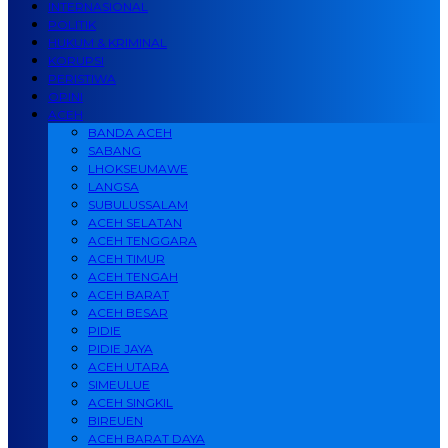
INTERNASIONAL
POLITIK
HUKUM & KRIMINAL
KORUPSI
PERISTIWA
OPINI
ACEH
BANDA ACEH
SABANG
LHOKSEUMAWE
LANGSA
SUBULUSSALAM
ACEH SELATAN
ACEH TENGGARA
ACEH TIMUR
ACEH TENGAH
ACEH BARAT
ACEH BESAR
PIDIE
PIDIE JAYA
ACEH UTARA
SIMEULUE
ACEH SINGKIL
BIREUEN
ACEH BARAT DAYA