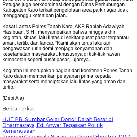
Petugas juga berkoordinasi dengan Dinas Perhubungan
Kabupaten Karo terkait pengelolaan area parkir agar tidak
mengganggu ketertiban jalan.
Kasat Lantas Polres Tanah Karo, AKP Rabiah Adawiyah
Hasibuan, S.H., menyampaikan bahwa hingga akhir
kegiatan, situasi lalu lintas di sekitar pusat pasar terpantau
aman, tertib, dan lancar. “Kami akan terus lakukan
pengawasan rutin demi menjaga kenyamanan dan
keselamatan masyarakat, khususnya di titik-titik rawan
kemacetan seperti pusat pasar,” ujarnya.
Kegiatan ini merupakan bagian dari komitmen Polres Tanah
Karo dalam memberikan pelayanan prima kepada
masyarakat serta menciptakan lalu lintas yang aman dan
tertib.
(Debi A’a)
Berita Terkait
HUT PRI Sumbar Gelar Donor Darah Besar di
Dharmasraya, Edi Anwar Tegaskan Politik
Kemanusiaan
Koperasi Cakrawala Nusantara Resmi Dibentuk, DPD