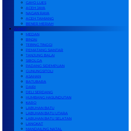
GAYO LUES
ACEH JAYA
NAGAN RAYA
ACEH TAMIANG
BENER MERIAH
SUMUT
MEDAN
BINJAI
TEBING TINGGI
PEMATANG SIANTAR
TANJUNG BALAI
SIBOLGA
PADANG SIDEMPUAN
GUNUNGSITOLI
ASAHAN
BATUBARA
DAIRI
DELI SERDANG
HUMBANG HASUNDUTAN
KARO
LABUHAN BATU
LABUHAN BATU UTARA
LABUHAN BATU SELATAN
LANGKAT
MANDAILING NATAL