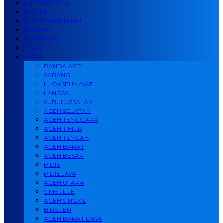
INTERNASIONAL
POLITIK
HUKUM & KRIMINAL
KORUPSI
PERISTIWA
OPINI
ACEH
BANDA ACEH
SABANG
LHOKSEUMAWE
LANGSA
SUBULUSSALAM
ACEH SELATAN
ACEH TENGGARA
ACEH TIMUR
ACEH TENGAH
ACEH BARAT
ACEH BESAR
PIDIE
PIDIE JAYA
ACEH UTARA
SIMEULUE
ACEH SINGKIL
BIREUEN
ACEH BARAT DAYA