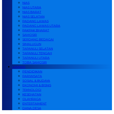
NIAS
NIAS UTARA
NIAS BARAT
NIAS SELATAN
PADANG LAWAS
PADANG LAWAS UTARA
PAKPAK BHARAT
SAMOSIR
SERDANG BEDAGAI
SIMALUGUN
TAPANULI SELATAN
TAPANULI TENGAH
TAPANULI UTARA
TOBA SAMOSIR
LAINNYA
PENDIDIKAN
PARIWISATA
SOSIAL & BUDAYA
EKONOMI & BISNIS
TEKNOLOGI
KESEHATAN
OLAHRAGA
ENTERTAIMENT
DANA DESA