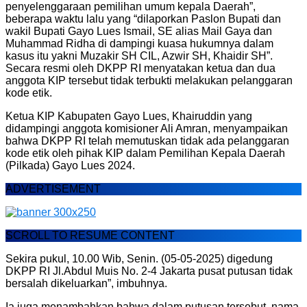
penyelenggaraan pemilihan umum kepala Daerah”,
beberapa waktu lalu yang “dilaporkan Paslon Bupati dan
wakil Bupati Gayo Lues Ismail, SE alias Mail Gaya dan
Muhammad Ridha di dampingi kuasa hukumnya dalam
kasus itu yakni Muzakir SH CIL, Azwir SH, Khaidir SH”.
Secara resmi oleh DKPP RI menyatakan ketua dan dua
anggota KIP tersebut tidak terbukti melakukan pelanggaran
kode etik.
Ketua KIP Kabupaten Gayo Lues, Khairuddin yang
didampingi anggota komisioner Ali Amran, menyampaikan
bahwa DKPP RI telah memutuskan tidak ada pelanggaran
kode etik oleh pihak KIP dalam Pemilihan Kepala Daerah
(Pilkada) Gayo Lues 2024.
ADVERTISEMENT
SCROLL TO RESUME CONTENT
Sekira pukul, 10.00 Wib, Senin. (05-05-2025) digedung
DKPP RI Jl.Abdul Muis No. 2-4 Jakarta pusat putusan tidak
bersalah dikeluarkan”, imbuhnya.
Ia juga menambahkan bahwa dalam putusan tersebut, nama