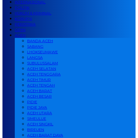
INTERNASIONAL
POLITIK
HUKUM & KRIMINAL
KORUPSI
PERISTIWA
OPINI
ACEH
BANDA ACEH
SABANG
LHOKSEUMAWE
LANGSA
SUBULUSSALAM
ACEH SELATAN
ACEH TENGGARA
ACEH TIMUR
ACEH TENGAH
ACEH BARAT
ACEH BESAR
PIDIE
PIDIE JAYA
ACEH UTARA
SIMEULUE
ACEH SINGKIL
BIREUEN
ACEH BARAT DAYA