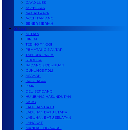
GAYO LUES
ACEH JAYA
NAGAN RAYA
ACEH TAMIANG
BENER MERIAH
SUMUT
MEDAN
BINJAI
TEBING TINGGI
PEMATANG SIANTAR
TANJUNG BALAI
SIBOLGA
PADANG SIDEMPUAN
GUNUNGSITOLI
ASAHAN
BATUBARA
DAIRI
DELI SERDANG
HUMBANG HASUNDUTAN
KARO
LABUHAN BATU
LABUHAN BATU UTARA
LABUHAN BATU SELATAN
LANGKAT
MANDAILING NATAL