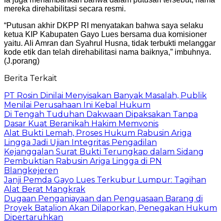
mereka direhabilitasi secara resmi.
“Putusan akhir DKPP RI menyatakan bahwa saya selaku
ketua KIP Kabupaten Gayo Lues bersama dua komisioner
yaitu. Ali Amran dan Syahrul Husna, tidak terbukti melanggar
kode etik dan telah direhabilitasi nama baiknya,” imbuhnya.
(J.porang)
Berita Terkait
PT Rosin Dinilai Menyisakan Banyak Masalah, Publik
Menilai Perusahaan Ini Kebal Hukum
Di Tengah Tuduhan Dakwaan Dipaksakan Tanpa
Dasar Kuat Beranikah Hakim Memvonis
Alat Bukti Lemah, Proses Hukum Rabusin Ariga
Lingga Jadi Ujian Integritas Pengadilan
Kejanggalan Surat Bukti Terungkap dalam Sidang
Pembuktian Rabusin Ariga Lingga di PN
Blangkejeren
Janji Pemda Gayo Lues Terkubur Lumpur: Tagihan
Alat Berat Mangkrak
Dugaan Penganiayaan dan Penguasaan Barang di
Proyek Batalion Akan Dilaporkan, Penegakan Hukum
Dipertaruhkan