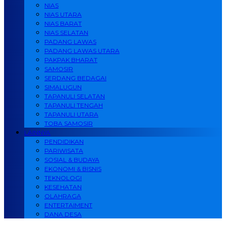
NIAS
NIAS UTARA
NIAS BARAT
NIAS SELATAN
PADANG LAWAS
PADANG LAWAS UTARA
PAKPAK BHARAT
SAMOSIR
SERDANG BEDAGAI
SIMALUGUN
TAPANULI SELATAN
TAPANULI TENGAH
TAPANULI UTARA
TOBA SAMOSIR
LAINNYA
PENDIDIKAN
PARIWISATA
SOSIAL & BUDAYA
EKONOMI & BISNIS
TEKNOLOGI
KESEHATAN
OLAHRAGA
ENTERTAIMENT
DANA DESA