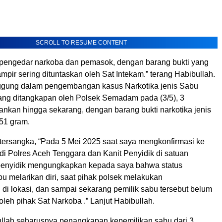
SCROLL TO RESUME CONTENT
pengedar narkoba dan pemasok, dengan barang bukti yang
ir sering dituntaskan oleh Sat Intekam.” terang Habibullah.
ggung dalam pengembangan kasus Narkotika jenis Sabu
 yang ditangkapan oleh Polsek Semadam pada (3/5), 3
ankan hingga sekarang, dengan barang bukti narkotika jenis
,51 gram.
tersangka, “Pada 5 Mei 2025 saat saya mengkonfirmasi ke
di Polres Aceh Tenggara dan Kanit Penyidik di satuan
t penyidik mengungkapkan kepada saya bahwa status
u melarikan diri, saat pihak polsek melakukan
di lokasi, dan sampai sekarang pemilik sabu tersebut belum
oleh pihak Sat Narkoba .” Lanjut Habibullah.
llah seharusnya penangkapan kepemilikan sabu dari 3