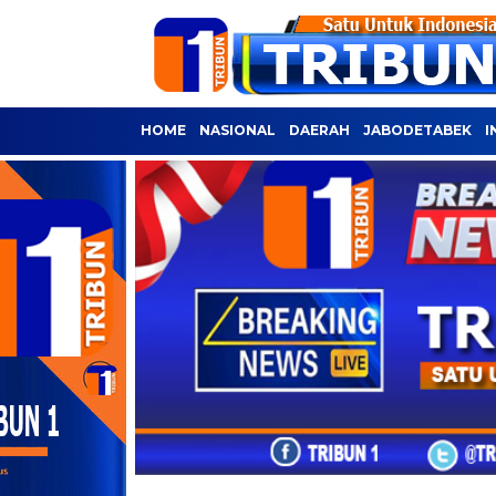
HOME
NASIONAL
DAERAH
JABODETABEK
I