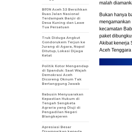
malah diamanka
BPJN Aceh 3.5 Bersihkan
Ruas Jalan Nasional
Bukan hanya bar
Terdampak Banjir di
mengamankan 2
Desa Kuning dan Lawe
Tua Persatuan
kecamatan Babu
paket dibungkus
Truk Diduga Angkut
Gondorukem Terjun ke
Akibat kenerja
Jurang di Agara, Nopol
Aceh Tenggara 
Ditutup, Lokasi Dijaga
Ketat
Politik Kotor Mengendap
di Spanduk: Saat Wajah
Demokrasi Aceh
Dicoreng Oknum Tak
Bertanggung Jawab
Rabusin Menyuarakan
Kepastian Hukum di
Tengah Sengketa
Agraria yang Diuji di
Pengadilan Negeri
Blangkejeren
Apresiasi Besar
Disampaikan kepada