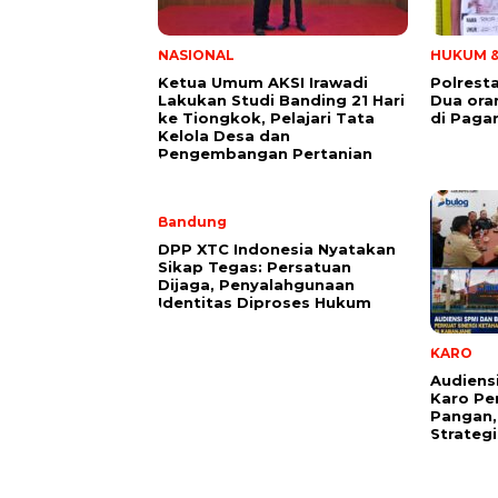
NASIONAL
HUKUM &
Ketua Umum AKSI Irawadi
Polrest
Lakukan Studi Banding 21 Hari
Dua ora
ke Tiongkok, Pelajari Tata
di Paga
Kelola Desa dan
Pengembangan Pertanian
Bandung
DPP XTC Indonesia Nyatakan
Sikap Tegas: Persatuan
Dijaga, Penyalahgunaan
Identitas Diproses Hukum
KARO
Audiens
Karo Pe
Pangan,
Strateg