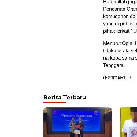
Habibullah jug
Pencarian Oran
kemudahan dala
yang di publis
pihak terkait.”
Menurut Opini 
tidak merata s
narkoba sama s
Tenggara.
(Fenra)/RED
Berita Terbaru