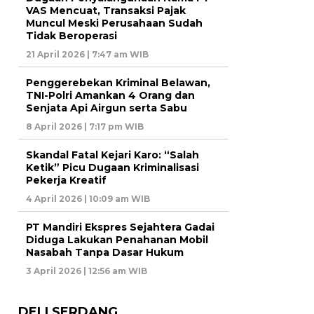
VAS Mencuat, Transaksi Pajak
Muncul Meski Perusahaan Sudah
Tidak Beroperasi
21 April 2026 | 7:47 am WIB
Penggerebekan Kriminal Belawan,
TNI-Polri Amankan 4 Orang dan
Senjata Api Airgun serta Sabu
8 April 2026 | 7:17 pm WIB
Skandal Fatal Kejari Karo: “Salah
Ketik” Picu Dugaan Kriminalisasi
Pekerja Kreatif
4 April 2026 | 10:09 am WIB
PT Mandiri Ekspres Sejahtera Gadai
Diduga Lakukan Penahanan Mobil
Nasabah Tanpa Dasar Hukum
3 April 2026 | 12:56 am WIB
DELI SERDANG