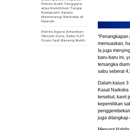
Polres Aceh Tenggara
atas Komitmen Tanpa
Kompromi dalam
Memerangi Narkoba di
Daerah
Polres Agara Amankan
Oknum Guru, Sabu 0,27
“Penangkapan 
Gram Jadi Barang Bukti
memuaskan, hamp
Ia juga menyin
baru-baru ini,
tersangka diam
sabu seberat 4
Dalam kasus 3 
Kasat Narkoba 
tersebut, kani
kepemilikan sab
penggerebekan 
juga ditangkap 
Menurut Habibu