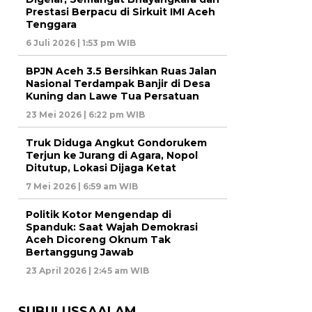
Prestasi Berpacu di Sirkuit IMI Aceh
Tenggara
6 Juli 2026 | 1:53 pm WIB
BPJN Aceh 3.5 Bersihkan Ruas Jalan
Nasional Terdampak Banjir di Desa
Kuning dan Lawe Tua Persatuan
23 Mei 2026 | 6:22 pm WIB
Truk Diduga Angkut Gondorukem
Terjun ke Jurang di Agara, Nopol
Ditutup, Lokasi Dijaga Ketat
7 Mei 2026 | 6:59 am WIB
Politik Kotor Mengendap di
Spanduk: Saat Wajah Demokrasi
Aceh Dicoreng Oknum Tak
Bertanggung Jawab
23 April 2026 | 2:45 am WIB
SUBULUSSAALAM