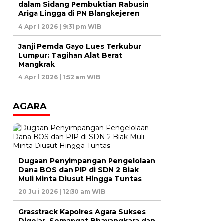
dalam Sidang Pembuktian Rabusin
Ariga Lingga di PN Blangkejeren
4 April 2026 | 9:31 pm WIB
Janji Pemda Gayo Lues Terkubur
Lumpur: Tagihan Alat Berat
Mangkrak
4 April 2026 | 1:52 am WIB
AGARA
Dugaan Penyimpangan Pengelolaan
Dana BOS dan PIP di SDN 2 Biak
Muli Minta Diusut Hingga Tuntas
20 Juli 2026 | 12:30 am WIB
Grasstrack Kapolres Agara Sukses
Digelar, Semangat Bhayangkara dan