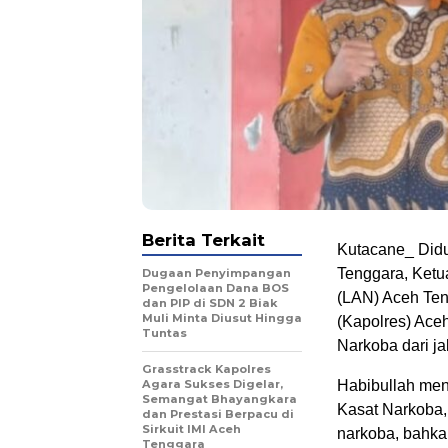
Berita Terkait
Kutacane_ Didu
Tenggara, Ketu
Dugaan Penyimpangan
Pengelolaan Dana BOS
(LAN) Aceh Ten
dan PIP di SDN 2 Biak
Muli Minta Diusut Hingga
(Kapolres) Ace
Tuntas
Narkoba dari ja
Grasstrack Kapolres
Agara Sukses Digelar,
Habibullah men
Semangat Bhayangkara
Kasat Narkoba,
dan Prestasi Berpacu di
Sirkuit IMI Aceh
narkoba, bahka
Tenggara