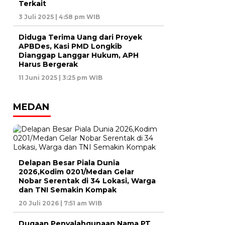
Terkait
3 Juli 2025 | 4:58 pm WIB
Diduga Terima Uang dari Proyek
APBDes, Kasi PMD Longkib
Dianggap Langgar Hukum, APH
Harus Bergerak
11 Juni 2025 | 3:25 pm WIB
MEDAN
Delapan Besar Piala Dunia
2026,Kodim 0201/Medan Gelar
Nobar Serentak di 34 Lokasi, Warga
dan TNI Semakin Kompak
20 Juli 2026 | 7:51 am WIB
Dugaan Penyalahgunaan Nama PT