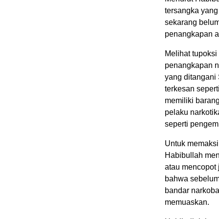
tersangka yang
sekarang belum 
penangkapan ali
Melihat tupoks
penangkapan na
yang ditangani
terkesan seper
memiliki barang
pelaku narkoti
seperti pengem
Untuk memaksi
Habibullah men
atau mencopot j
bahwa sebelum
bandar narkoba
memuaskan.