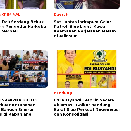
 KRIMINAL
Daerah
a Deli Serdang Bekuk
Sat Lantas Indrapura Gelar
ng Pengedar Narkoba
Patroli Blue Light, Kawal
r Merbau
Keamanan Perjalanan Malam
di Jalinsum
Bandung
i SPMI dan BULOG
Edi Rusyandi Terpilih Secara
rkuat Ketahanan
Aklamasi, Golkar Bandung
 Bangun Sinergi
Barat Siap Perkuat Regenerasi
is di Kabanjahe
dan Konsolidasi