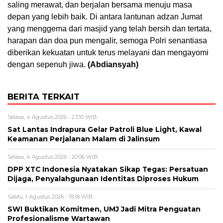
saling merawat, dan berjalan bersama menuju masa
depan yang lebih baik. Di antara lantunan adzan Jumat
yang menggema dari masjid yang telah bersih dan tertata,
harapan dan doa pun mengalir, semoga Polri senantiasa
diberikan kekuatan untuk terus melayani dan mengayomi
dengan sepenuh jiwa.
(Abdiansyah)
BERITA TERKAIT
Selasa, 4 Agustus 2026 - 23:10 WIB
Sat Lantas Indrapura Gelar Patroli Blue Light, Kawal
Keamanan Perjalanan Malam di Jalinsum
Selasa, 4 Agustus 2026 - 20:06 WIB
DPP XTC Indonesia Nyatakan Sikap Tegas: Persatuan
Dijaga, Penyalahgunaan Identitas Diproses Hukum
Sabtu, 1 Agustus 2026 - 19:18 WIB
SWI Buktikan Komitmen, UMJ Jadi Mitra Penguatan
Profesionalisme Wartawan