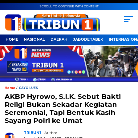
SCROLL TO CONTINUE WITH CONTENT
HOME
NASIONAL
DAERAH
JABODETABEK
INTERNASION
/
Home
GAYO LUES
AKBP Hyrowo, S.I.K. Sebut Bakti
Religi Bukan Sekadar Kegiatan
Seremonial, Tapi Bentuk Kasih
Sayang Polri ke Umat
TRIBUN1
- Author