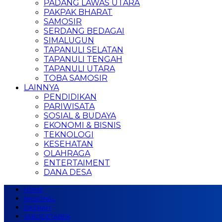
PADANG LAWAS UTARA
PAKPAK BHARAT
SAMOSIR
SERDANG BEDAGAI
SIMALUGUN
TAPANULI SELATAN
TAPANULI TENGAH
TAPANULI UTARA
TOBA SAMOSIR
LAINNYA
PENDIDIKAN
PARIWISATA
SOSIAL & BUDAYA
EKONOMI & BISNIS
TEKNOLOGI
KESEHATAN
OLAHRAGA
ENTERTAIMENT
DANA DESA
HOME
NASIONAL
DAERAH
JABODETABEK