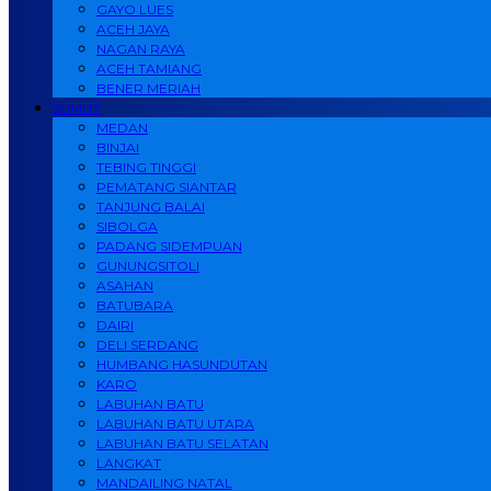
GAYO LUES
ACEH JAYA
NAGAN RAYA
ACEH TAMIANG
BENER MERIAH
SUMUT
MEDAN
BINJAI
TEBING TINGGI
PEMATANG SIANTAR
TANJUNG BALAI
SIBOLGA
PADANG SIDEMPUAN
GUNUNGSITOLI
ASAHAN
BATUBARA
DAIRI
DELI SERDANG
HUMBANG HASUNDUTAN
KARO
LABUHAN BATU
LABUHAN BATU UTARA
LABUHAN BATU SELATAN
LANGKAT
MANDAILING NATAL