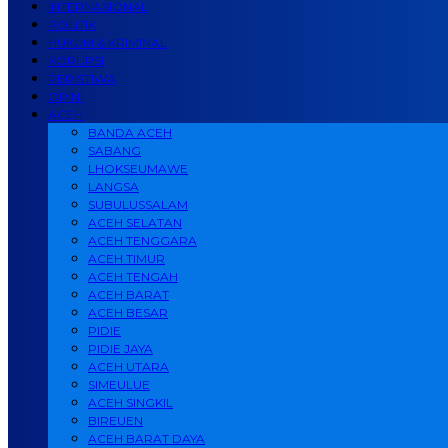
INTERNASIONAL
POLITIK
HUKUM & KRIMINAL
KORUPSI
PERISTIWA
OPINI
ACEH
BANDA ACEH
SABANG
LHOKSEUMAWE
LANGSA
SUBULUSSALAM
ACEH SELATAN
ACEH TENGGARA
ACEH TIMUR
ACEH TENGAH
ACEH BARAT
ACEH BESAR
PIDIE
PIDIE JAYA
ACEH UTARA
SIMEULUE
ACEH SINGKIL
BIREUEN
ACEH BARAT DAYA