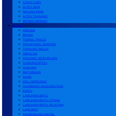
GAYO LUES
ACEH JAYA
NAGAN RAYA
ACEH TAMIANG
BENER MERIAH
SUMUT
MEDAN
BINJAI
TEBING TINGGI
PEMATANG SIANTAR
TANJUNG BALAI
SIBOLGA
PADANG SIDEMPUAN
GUNUNGSITOLI
ASAHAN
BATUBARA
DAIRI
DELI SERDANG
HUMBANG HASUNDUTAN
KARO
LABUHAN BATU
LABUHAN BATU UTARA
LABUHAN BATU SELATAN
LANGKAT
MANDAILING NATAL