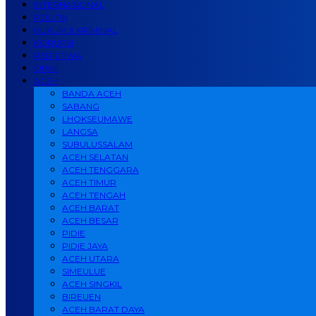
INTERNASIONAL
POLITIK
HUKUM & KRIMINAL
KORUPSI
PERISTIWA
OPINI
ACEH
BANDA ACEH
SABANG
LHOKSEUMAWE
LANGSA
SUBULUSSALAM
ACEH SELATAN
ACEH TENGGARA
ACEH TIMUR
ACEH TENGAH
ACEH BARAT
ACEH BESAR
PIDIE
PIDIE JAYA
ACEH UTARA
SIMEULUE
ACEH SINGKIL
BIREUEN
ACEH BARAT DAYA