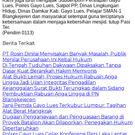
Kami juga turut mengajak Subdenpom Persiapan Gayo
Lues, Polres Gayo Lues, Satpol PP, Dinas Lingkungan
Hidup, Dinas Damkar Kab. Gayo Lues, Pelajar SMAN-1
Blangkejeren dan masyarakat setempat guna terciptanya
kebersamaan dalam menjaga kebersihan mesjid. tutup Pasi
Ter.
(Pendim 0113)
Berita Terkait
PT Rosin Dinilai Menyisakan Banyak Masalah, Publik
Menilai Perusahaan Ini Kebal Hukum
Di Tengah Tuduhan Dakwaan Dipaksakan Tanpa
Dasar Kuat Beranikah Hakim Memvonis
Alat Bukti Lemah, Proses Hukum Rabusin Ariga
Lingga Jadi Ujian Integritas Pengadilan
Kejanggalan Surat Bukti Terungkap dalam Sidang
Pembuktian Rabusin Ariga Lingga di PN
Blangkejeren
Janji Pemda Gayo Lues Terkubur Lumpur: Tagihan
Alat Berat Mangkrak
Dugaan Penganiayaan dan Penguasaan Barang di
Proyek Batalion Akan Dilaporkan, Penegakan Hukum
Dipertaruhkan
Polres Gayo Lues Gelar Konferensi Pers Laka Lantas