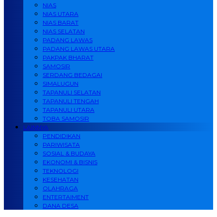
NIAS
NIAS UTARA
NIAS BARAT
NIAS SELATAN
PADANG LAWAS
PADANG LAWAS UTARA
PAKPAK BHARAT
SAMOSIR
SERDANG BEDAGAI
SIMALUGUN
TAPANULI SELATAN
TAPANULI TENGAH
TAPANULI UTARA
TOBA SAMOSIR
LAINNYA
PENDIDIKAN
PARIWISATA
SOSIAL & BUDAYA
EKONOMI & BISNIS
TEKNOLOGI
KESEHATAN
OLAHRAGA
ENTERTAIMENT
DANA DESA