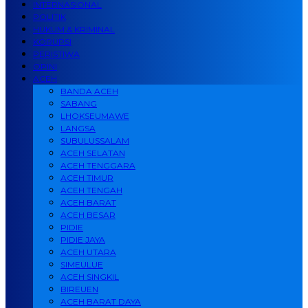
INTERNASIONAL
POLITIK
HUKUM & KRIMINAL
KORUPSI
PERISTIWA
OPINI
ACEH
BANDA ACEH
SABANG
LHOKSEUMAWE
LANGSA
SUBULUSSALAM
ACEH SELATAN
ACEH TENGGARA
ACEH TIMUR
ACEH TENGAH
ACEH BARAT
ACEH BESAR
PIDIE
PIDIE JAYA
ACEH UTARA
SIMEULUE
ACEH SINGKIL
BIREUEN
ACEH BARAT DAYA