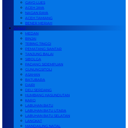
GAYO LUES
ACEH JAYA
NAGAN RAYA
ACEH TAMIANG
BENER MERIAH
SUMUT
MEDAN
BINJAI
TEBING TINGGI
PEMATANG SIANTAR
TANJUNG BALAI
SIBOLGA
PADANG SIDEMPUAN
GUNUNGSITOLI
ASAHAN
BATUBARA
DAIRI
DELI SERDANG
HUMBANG HASUNDUTAN
KARO
LABUHAN BATU
LABUHAN BATU UTARA
LABUHAN BATU SELATAN
LANGKAT
MANDAILING NATAL