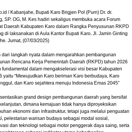
.id / Kabanjahe, Bupati Karo Brigjen Pol (Purn) Dr. dr.
ng, SP. OG, M. Kes hadiri sekaligus membuka acara Forum
kat Daerah Kabupaten Karo dalam Rangka Penyusunan RKPD
 di laksanakan di Aula Kantor Bupati Karo. Jl. Jamin Ginting
he. Jumat, (07/03/2025)
n dari langkah nyata dalam mengarahkan pembangunan
sunan Rencana Kerja Pemerintah Daerah (RKPD) tahun 2026
 fundamental dalam mengakselerasi visi besar Kabupaten
6 yaitu “Mewujudkan Karo beriman Karo berbudaya, Karo
nggul, dan Karo sejahtera menuju Indonesia Emas 2045″
resentasikan grand design pembangunan daerah yang bersifat
rkelanjutan, dimana kemajuan tidak hanya diproyeksikan
uhan ekonomi dan infrastruktur, tetapi juga melalui penguatan
ual, pelestarian warisan budaya sebagai modal sosial,
ovasi dan teknologi sebagai motor penggerak daya saing, serta