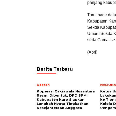
panjang kabupa
Turut hadir dal
Kabupaten Kar
Sekda Kabupaten
Umum Sekda Kab
serta Camat se
(Apri)
Berita Terbaru
Daerah
NASIONA
Koperasi Cakrawala Nusantara
Ketua U
Resmi Dibentuk, DPD SPMI
Lakukan
Kabupaten Karo Siapkan
ke Tiong
Langkah Nyata Tingkatkan
Kelola 
Kesejahteraan Anggota
Pengem