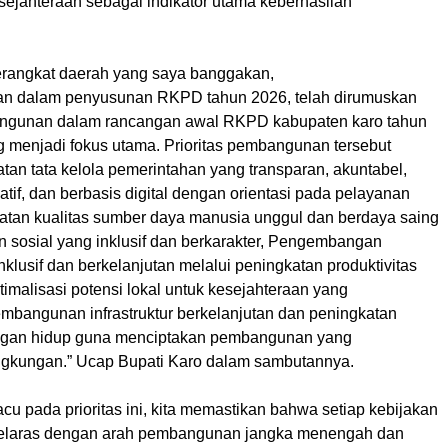
sejahteraan sebagai indikator utama keberhasilan
erangkat daerah yang saya banggakan,
an dalam penyusunan RKPD tahun 2026, telah dirumuskan
angunan dalam rancangan awal RKPD kabupaten karo tahun
 menjadi fokus utama. Prioritas pembangunan tersebut
tan tata kelola pemerintahan yang transparan, akuntabel,
ovatif, dan berbasis digital dengan orientasi pada pelayanan
katan kualitas sumber daya manusia unggul dan berdaya saing
n sosial yang inklusif dan berkarakter, Pengembangan
klusif dan berkelanjutan melalui peningkatan produktivitas
timalisasi potensi lokal untuk kesejahteraan yang
embangunan infrastruktur berkelanjutan dan peningkatan
ungan hidup guna menciptakan pembangunan yang
gkungan.” Ucap Bupati Karo dalam sambutannya.
u pada prioritas ini, kita memastikan bahwa setiap kebijakan
selaras dengan arah pembangunan jangka menengah dan