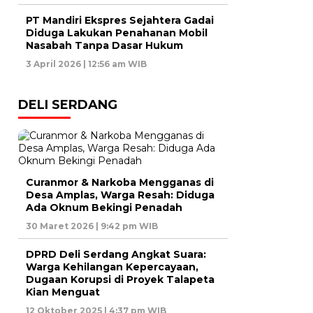
PT Mandiri Ekspres Sejahtera Gadai
Diduga Lakukan Penahanan Mobil
Nasabah Tanpa Dasar Hukum
3 April 2026 | 12:56 am WIB
DELI SERDANG
Curanmor & Narkoba Mengganas di
Desa Amplas, Warga Resah: Diduga
Ada Oknum Bekingi Penadah
30 Maret 2026 | 9:42 pm WIB
DPRD Deli Serdang Angkat Suara:
Warga Kehilangan Kepercayaan,
Dugaan Korupsi di Proyek Talapeta
Kian Menguat
12 Oktober 2025 | 4:37 pm WIB