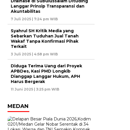
Drainase di Subulussalam Dituding
Langgar Prinsip Transparansi dan
Akuntabilitas
7 Juli 2025 | 7:24 pm WIB
Syahrul SH Kritik Media yang
Sebarkan Tuduhan Jual Tanah
Wakaf Tanpa Konfirmasi Pihak
Terkait
3 Juli 2025 | 4:58 pm WIB
Diduga Terima Uang dari Proyek
APBDes, Kasi PMD Longkib
Dianggap Langgar Hukum, APH
Harus Bergerak
11 Juni 2025 | 3:25 pm WIB
MEDAN