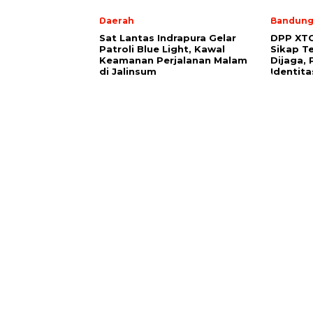
Daerah
Bandun
Sat Lantas Indrapura Gelar
DPP XTC
Patroli Blue Light, Kawal
Sikap T
Keamanan Perjalanan Malam
Dijaga,
di Jalinsum
Identit