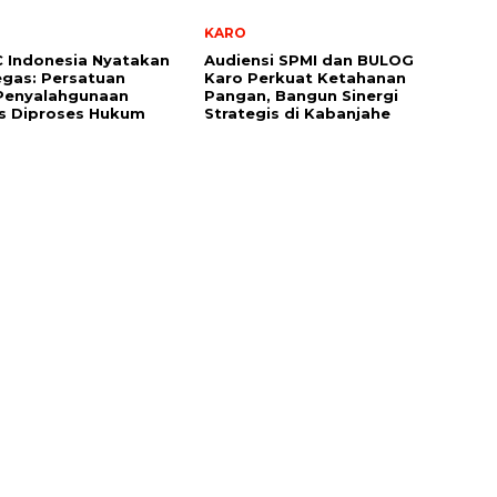
g
KARO
 Indonesia Nyatakan
Audiensi SPMI dan BULOG
egas: Persatuan
Karo Perkuat Ketahanan
 Penyalahgunaan
Pangan, Bangun Sinergi
as Diproses Hukum
Strategis di Kabanjahe