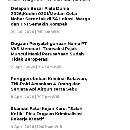
Delapan Besar Piala Dunia
2026,Kodim 0201/Medan Gelar
Nobar Serentak di 34 Lokasi, Warga
dan TNI Semakin Kompak
20 Juli 2026 | 7:51 am WIB
Dugaan Penyalahgunaan Nama PT
VAS Mencuat, Transaksi Pajak
Muncul Meski Perusahaan Sudah
Tidak Beroperasi
21 April 2026 | 7:47 am WIB
Penggerebekan Kriminal Belawan,
TNI-Polri Amankan 4 Orang dan
Senjata Api Airgun serta Sabu
8 April 2026 | 7:17 pm WIB
Skandal Fatal Kejari Karo: “Salah
Ketik” Picu Dugaan Kriminalisasi
Pekerja Kreatif
4 April 2026 | 10:09 am WIB