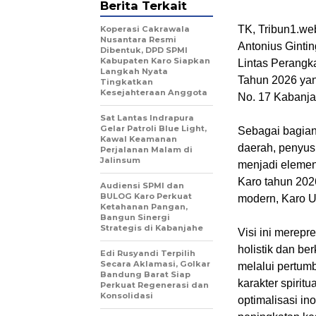
Berita Terkait
TK, Tribun1.web
Koperasi Cakrawala
Nusantara Resmi
Antonius Ginti
Dibentuk, DPD SPMI
Kabupaten Karo Siapkan
Lintas Perang
Langkah Nyata
Tahun 2026 yang
Tingkatkan
Kesejahteraan Anggota
No. 17 Kabanja
Sat Lantas Indrapura
Gelar Patroli Blue Light,
Sebagai bagia
Kawal Keamanan
daerah, penyu
Perjalanan Malam di
Jalinsum
menjadi elemen
Karo tahun 202
Audiensi SPMI dan
BULOG Karo Perkuat
modern, Karo U
Ketahanan Pangan,
Bangun Sinergi
Strategis di Kabanjahe
Visi ini merep
holistik dan be
Edi Rusyandi Terpilih
Secara Aklamasi, Golkar
melalui pertumb
Bandung Barat Siap
karakter spirit
Perkuat Regenerasi dan
Konsolidasi
optimalisasi in