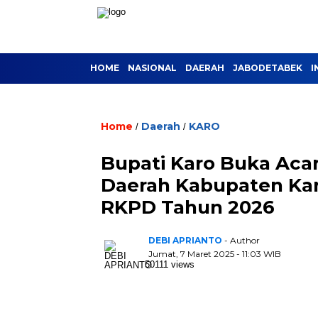
HOME
NASIONAL
DAERAH
JABODETABEK
I
Home
Daerah
KARO
/
/
Bupati Karo Buka Aca
Daerah Kabupaten Ka
RKPD Tahun 2026
DEBI APRIANTO
- Author
Jumat, 7 Maret 2025 - 11:03 WIB
50111 views