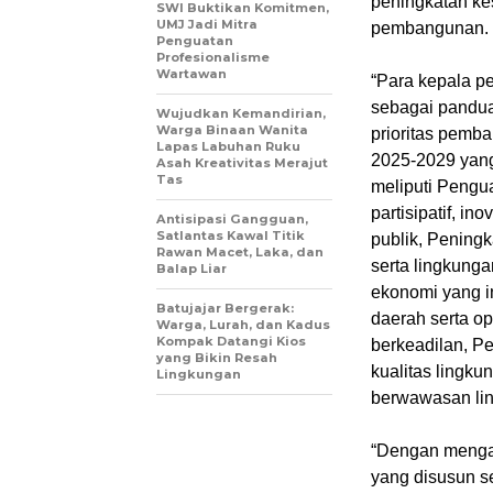
peningkatan ke
SWI Buktikan Komitmen,
UMJ Jadi Mitra
pembangunan.
Penguatan
Profesionalisme
Wartawan
“Para kepala p
sebagai pandu
Wujudkan Kemandirian,
Warga Binaan Wanita
prioritas pemb
Lapas Labuhan Ruku
2025-2029 yang
Asah Kreativitas Merajut
Tas
meliputi Pengua
partisipatif, in
Antisipasi Gangguan,
Satlantas Kawal Titik
publik, Pening
Rawan Macet, Laka, dan
serta lingkunga
Balap Liar
ekonomi yang in
Batujajar Bergerak:
daerah serta op
Warga, Lurah, dan Kadus
Kompak Datangi Kios
berkeadilan, P
yang Bikin Resah
kualitas lingk
Lingkungan
berwawasan lin
“Dengan mengac
yang disusun 