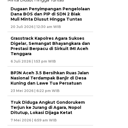
Dugaan Penyimpangan Pengelolaan
Dana BOS dan PIP di SDN 2 Biak
Muli Minta Diusut Hingga Tuntas
20 Juli 2026 | 12:30 am WIB
Grasstrack Kapolres Agara Sukses
Digelar, Semangat Bhayangkara dan
Prestasi Berpacu di Sirkuit IMI Aceh
Tenggara
6 Juli 2026 | 1:53 pm WIB
BPJN Aceh 3.5 Bersihkan Ruas Jalan
Nasional Terdampak Banjir di Desa
Kuning dan Lawe Tua Persatuan
23 Mei 2026 | 6:22 pm WIB
Truk Diduga Angkut Gondorukem
Terjun ke Jurang di Agara, Nopol
Ditutup, Lokasi Dijaga Ketat
7 Mei 2026 | 6:59 am WIB