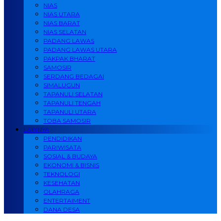
NIAS
NIAS UTARA
NIAS BARAT
NIAS SELATAN
PADANG LAWAS
PADANG LAWAS UTARA
PAKPAK BHARAT
SAMOSIR
SERDANG BEDAGAI
SIMALUGUN
TAPANULI SELATAN
TAPANULI TENGAH
TAPANULI UTARA
TOBA SAMOSIR
LAINNYA
PENDIDIKAN
PARIWISATA
SOSIAL & BUDAYA
EKONOMI & BISNIS
TEKNOLOGI
KESEHATAN
OLAHRAGA
ENTERTAIMENT
DANA DESA