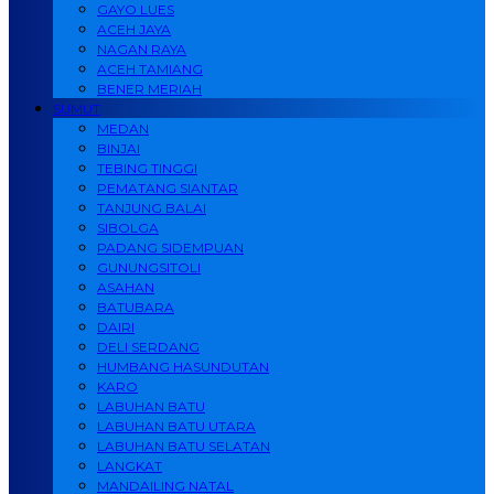
GAYO LUES
ACEH JAYA
NAGAN RAYA
ACEH TAMIANG
BENER MERIAH
SUMUT
MEDAN
BINJAI
TEBING TINGGI
PEMATANG SIANTAR
TANJUNG BALAI
SIBOLGA
PADANG SIDEMPUAN
GUNUNGSITOLI
ASAHAN
BATUBARA
DAIRI
DELI SERDANG
HUMBANG HASUNDUTAN
KARO
LABUHAN BATU
LABUHAN BATU UTARA
LABUHAN BATU SELATAN
LANGKAT
MANDAILING NATAL