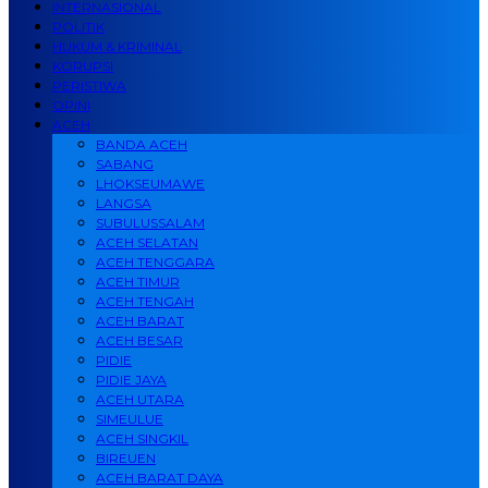
INTERNASIONAL
POLITIK
HUKUM & KRIMINAL
KORUPSI
PERISTIWA
OPINI
ACEH
BANDA ACEH
SABANG
LHOKSEUMAWE
LANGSA
SUBULUSSALAM
ACEH SELATAN
ACEH TENGGARA
ACEH TIMUR
ACEH TENGAH
ACEH BARAT
ACEH BESAR
PIDIE
PIDIE JAYA
ACEH UTARA
SIMEULUE
ACEH SINGKIL
BIREUEN
ACEH BARAT DAYA