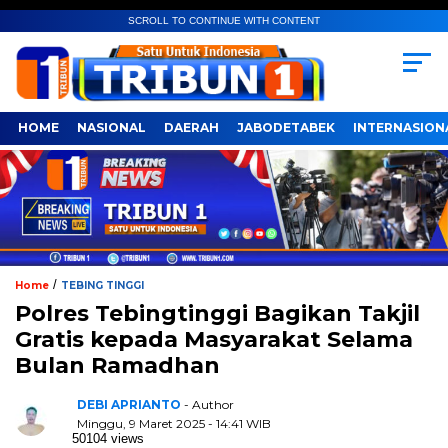
SCROLL TO CONTINUE WITH CONTENT
HOME
NASIONAL
DAERAH
JABODETABEK
INTERNASION
/
Home
TEBING TINGGI
Polres Tebingtinggi Bagikan Takjil
Gratis kepada Masyarakat Selama
Bulan Ramadhan
DEBI APRIANTO
- Author
Minggu, 9 Maret 2025 - 14:41 WIB
50104 views