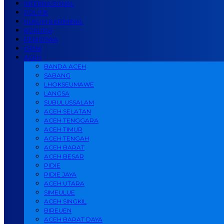
INTERNASIONAL
POLITIK
HUKUM & KRIMINAL
KORUPSI
PERISTIWA
OPINI
ACEH
BANDA ACEH
SABANG
LHOKSEUMAWE
LANGSA
SUBULUSSALAM
ACEH SELATAN
ACEH TENGGARA
ACEH TIMUR
ACEH TENGAH
ACEH BARAT
ACEH BESAR
PIDIE
PIDIE JAYA
ACEH UTARA
SIMEULUE
ACEH SINGKIL
BIREUEN
ACEH BARAT DAYA