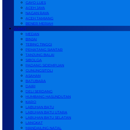
GAYO LUES
ACEH JAYA
NAGAN RAYA
ACEH TAMIANG
BENER MERIAH
SUMUT
MEDAN
BINJAI
TEBING TINGGI
PEMATANG SIANTAR
TANJUNG BALAI
SIBOLGA
PADANG SIDEMPUAN
GUNUNGSITOLI
ASAHAN
BATUBARA
DAIRI
DELI SERDANG
HUMBANG HASUNDUTAN
KARO
LABUHAN BATU
LABUHAN BATU UTARA
LABUHAN BATU SELATAN
LANGKAT
MANDAILING NATAL