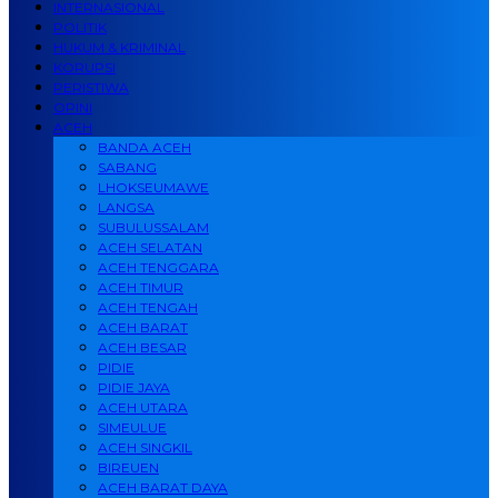
INTERNASIONAL
POLITIK
HUKUM & KRIMINAL
KORUPSI
PERISTIWA
OPINI
ACEH
BANDA ACEH
SABANG
LHOKSEUMAWE
LANGSA
SUBULUSSALAM
ACEH SELATAN
ACEH TENGGARA
ACEH TIMUR
ACEH TENGAH
ACEH BARAT
ACEH BESAR
PIDIE
PIDIE JAYA
ACEH UTARA
SIMEULUE
ACEH SINGKIL
BIREUEN
ACEH BARAT DAYA