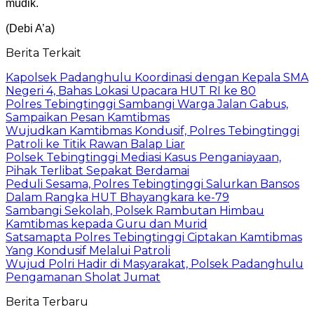
mudik.
(Debi A’a)
Berita Terkait
Kapolsek Padanghulu Koordinasi dengan Kepala SMA
Negeri 4, Bahas Lokasi Upacara HUT RI ke 80
Polres Tebingtinggi Sambangi Warga Jalan Gabus,
Sampaikan Pesan Kamtibmas
Wujudkan Kamtibmas Kondusif, Polres Tebingtinggi
Patroli ke Titik Rawan Balap Liar
Polsek Tebingtinggi Mediasi Kasus Penganiayaan,
Pihak Terlibat Sepakat Berdamai
Peduli Sesama, Polres Tebingtinggi Salurkan Bansos
Dalam Rangka HUT Bhayangkara ke-79
Sambangi Sekolah, Polsek Rambutan Himbau
Kamtibmas kepada Guru dan Murid
Satsamapta Polres Tebingtinggi Ciptakan Kamtibmas
Yang Kondusif Melalui Patroli
Wujud Polri Hadir di Masyarakat, Polsek Padanghulu
Pengamanan Sholat Jumat
Berita Terbaru