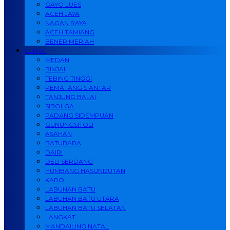
GAYO LUES
ACEH JAYA
NAGAN RAYA
ACEH TAMIANG
BENER MERIAH
SUMUT
MEDAN
BINJAI
TEBING TINGGI
PEMATANG SIANTAR
TANJUNG BALAI
SIBOLGA
PADANG SIDEMPUAN
GUNUNGSITOLI
ASAHAN
BATUBARA
DAIRI
DELI SERDANG
HUMBANG HASUNDUTAN
KARO
LABUHAN BATU
LABUHAN BATU UTARA
LABUHAN BATU SELATAN
LANGKAT
MANDAILING NATAL