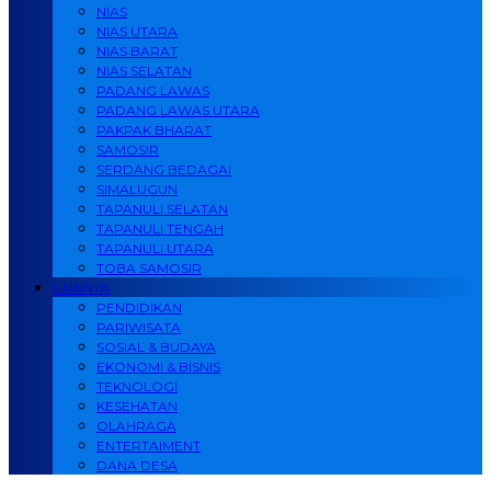
NIAS
NIAS UTARA
NIAS BARAT
NIAS SELATAN
PADANG LAWAS
PADANG LAWAS UTARA
PAKPAK BHARAT
SAMOSIR
SERDANG BEDAGAI
SIMALUGUN
TAPANULI SELATAN
TAPANULI TENGAH
TAPANULI UTARA
TOBA SAMOSIR
LAINNYA
PENDIDIKAN
PARIWISATA
SOSIAL & BUDAYA
EKONOMI & BISNIS
TEKNOLOGI
KESEHATAN
OLAHRAGA
ENTERTAIMENT
DANA DESA