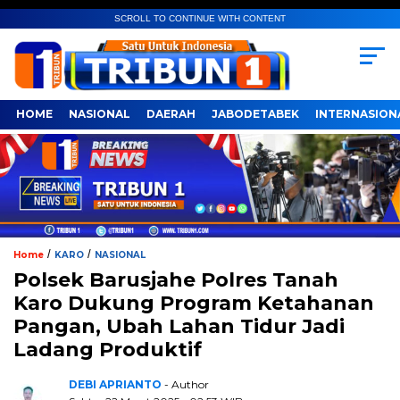
SCROLL TO CONTINUE WITH CONTENT
HOME
NASIONAL
DAERAH
JABODETABEK
INTERNASION
/
/
Home
KARO
NASIONAL
Polsek Barusjahe Polres Tanah
Karo Dukung Program Ketahanan
Pangan, Ubah Lahan Tidur Jadi
Ladang Produktif
DEBI APRIANTO
- Author