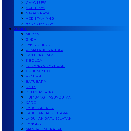
GAYO LUES
ACEH JAYA
NAGAN RAYA
ACEH TAMIANG
BENER MERIAH
SUMUT
MEDAN
BINJAI
TEBING TINGGI
PEMATANG SIANTAR
TANJUNG BALAI
SIBOLGA
PADANG SIDEMPUAN
GUNUNGSITOLI
ASAHAN
BATUBARA
DAIRI
DELI SERDANG
HUMBANG HASUNDUTAN
KARO
LABUHAN BATU
LABUHAN BATU UTARA
LABUHAN BATU SELATAN
LANGKAT
MANDAILING NATAL