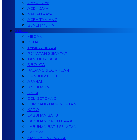
GAYO LUES
ACEH JAYA
NAGAN RAYA
ACEH TAMIANG
BENER MERIAH
SUMUT
MEDAN
BINJAI
TEBING TINGGI
PEMATANG SIANTAR
TANJUNG BALAI
SIBOLGA
PADANG SIDEMPUAN
GUNUNGSITOLI
ASAHAN
BATUBARA
DAIRI
DELI SERDANG
HUMBANG HASUNDUTAN
KARO
LABUHAN BATU
LABUHAN BATU UTARA
LABUHAN BATU SELATAN
LANGKAT
MANDAILING NATAL