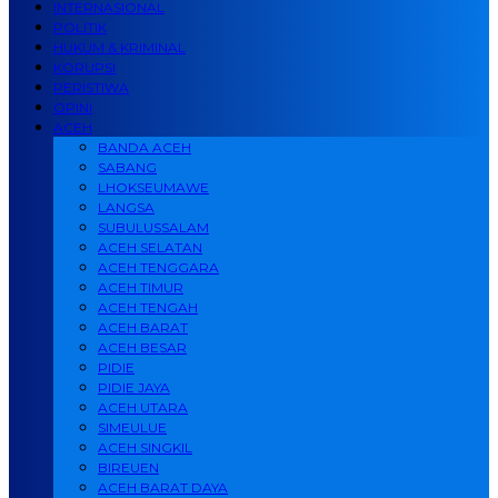
INTERNASIONAL
POLITIK
HUKUM & KRIMINAL
KORUPSI
PERISTIWA
OPINI
ACEH
BANDA ACEH
SABANG
LHOKSEUMAWE
LANGSA
SUBULUSSALAM
ACEH SELATAN
ACEH TENGGARA
ACEH TIMUR
ACEH TENGAH
ACEH BARAT
ACEH BESAR
PIDIE
PIDIE JAYA
ACEH UTARA
SIMEULUE
ACEH SINGKIL
BIREUEN
ACEH BARAT DAYA