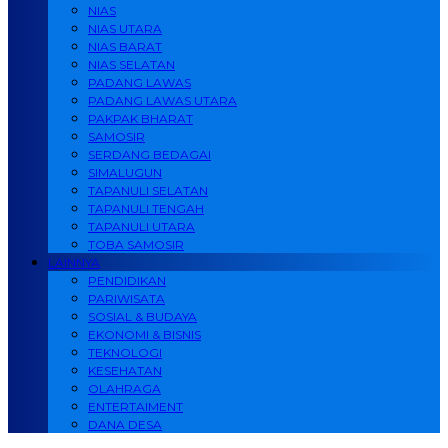
NIAS
NIAS UTARA
NIAS BARAT
NIAS SELATAN
PADANG LAWAS
PADANG LAWAS UTARA
PAKPAK BHARAT
SAMOSIR
SERDANG BEDAGAI
SIMALUGUN
TAPANULI SELATAN
TAPANULI TENGAH
TAPANULI UTARA
TOBA SAMOSIR
LAINNYA
PENDIDIKAN
PARIWISATA
SOSIAL & BUDAYA
EKONOMI & BISNIS
TEKNOLOGI
KESEHATAN
OLAHRAGA
ENTERTAIMENT
DANA DESA