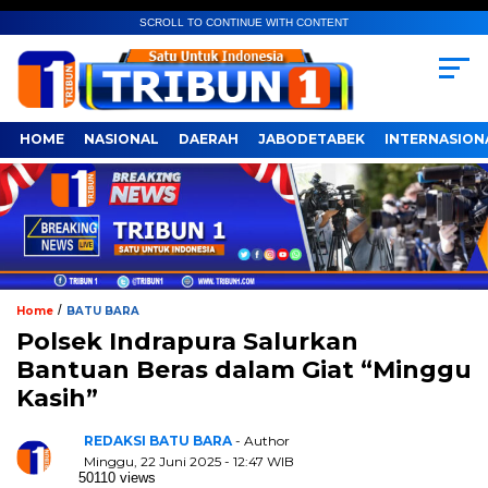
SCROLL TO CONTINUE WITH CONTENT
HOME
NASIONAL
DAERAH
JABODETABEK
INTERNASION
/
Home
BATU BARA
Polsek Indrapura Salurkan
Bantuan Beras dalam Giat “Minggu
Kasih”
REDAKSI BATU BARA
- Author
Minggu, 22 Juni 2025 - 12:47 WIB
50110 views