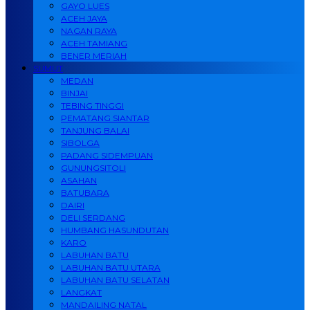
GAYO LUES
ACEH JAYA
NAGAN RAYA
ACEH TAMIANG
BENER MERIAH
SUMUT
MEDAN
BINJAI
TEBING TINGGI
PEMATANG SIANTAR
TANJUNG BALAI
SIBOLGA
PADANG SIDEMPUAN
GUNUNGSITOLI
ASAHAN
BATUBARA
DAIRI
DELI SERDANG
HUMBANG HASUNDUTAN
KARO
LABUHAN BATU
LABUHAN BATU UTARA
LABUHAN BATU SELATAN
LANGKAT
MANDAILING NATAL