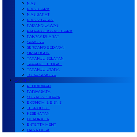
NIAS
NIAS UTARA
NIAS BARAT
NIAS SELATAN
PADANG LAWAS
PADANG LAWAS UTARA
PAKPAK BHARAT
SAMOSIR
SERDANG BEDAGAI
SIMALUGUN
TAPANULI SELATAN
TAPANULI TENGAH
TAPANULI UTARA
TOBA SAMOSIR
LAINNYA
PENDIDIKAN
PARIWISATA
SOSIAL & BUDAYA
EKONOMI & BISNIS
TEKNOLOGI
KESEHATAN
OLAHRAGA
ENTERTAIMENT
DANA DESA