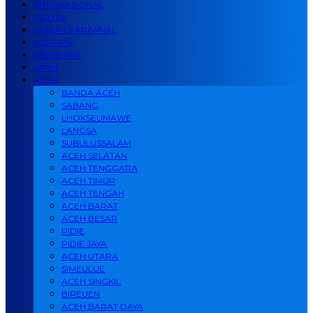
INTERNASIONAL
POLITIK
HUKUM & KRIMINAL
KORUPSI
PERISTIWA
OPINI
ACEH
BANDA ACEH
SABANG
LHOKSEUMAWE
LANGSA
SUBULUSSALAM
ACEH SELATAN
ACEH TENGGARA
ACEH TIMUR
ACEH TENGAH
ACEH BARAT
ACEH BESAR
PIDIE
PIDIE JAYA
ACEH UTARA
SIMEULUE
ACEH SINGKIL
BIREUEN
ACEH BARAT DAYA