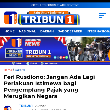
SCROLL TO CONTINUE WITH CONTENT
HOME
NASIONAL
DAERAH
JABODETABEK
INTERNASION
/
Home
Jakarta
Feri Rusdiono: Jangan Ada Lagi
Perlakuan Istimewa bagi
Pengemplang Pajak yang
Merugikan Negara
TRIBUN1
- Author