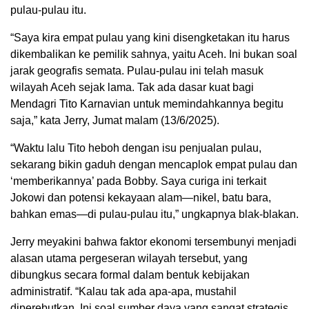
pulau-pulau itu.
“Saya kira empat pulau yang kini disengketakan itu harus
dikembalikan ke pemilik sahnya, yaitu Aceh. Ini bukan soal
jarak geografis semata. Pulau-pulau ini telah masuk
wilayah Aceh sejak lama. Tak ada dasar kuat bagi
Mendagri Tito Karnavian untuk memindahkannya begitu
saja,” kata Jerry, Jumat malam (13/6/2025).
“Waktu lalu Tito heboh dengan isu penjualan pulau,
sekarang bikin gaduh dengan mencaplok empat pulau dan
‘memberikannya’ pada Bobby. Saya curiga ini terkait
Jokowi dan potensi kekayaan alam—nikel, batu bara,
bahkan emas—di pulau-pulau itu,” ungkapnya blak-blakan.
Jerry meyakini bahwa faktor ekonomi tersembunyi menjadi
alasan utama pergeseran wilayah tersebut, yang
dibungkus secara formal dalam bentuk kebijakan
administratif. “Kalau tak ada apa-apa, mustahil
diperebutkan. Ini soal sumber daya yang sangat strategis.