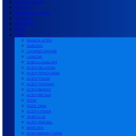
INTERNASIONAL
POLITIK
HUKUM & KRIMINAL
KORUPSI
PERISTIWA
OPINI
ACEH
BANDA ACEH
SABANG
LHOKSEUMAWE
LANGSA
SUBULUSSALAM
ACEH SELATAN
ACEH TENGGARA
ACEH TIMUR
ACEH TENGAH
ACEH BARAT
ACEH BESAR
PIDIE
PIDIE JAYA
ACEH UTARA
SIMEULUE
ACEH SINGKIL
BIREUEN
ACEH BARAT DAYA