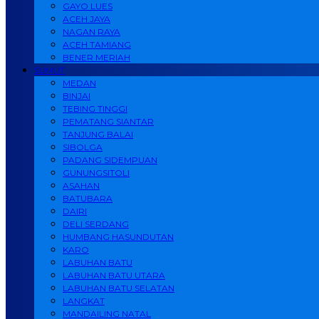
GAYO LUES
ACEH JAYA
NAGAN RAYA
ACEH TAMIANG
BENER MERIAH
SUMUT
MEDAN
BINJAI
TEBING TINGGI
PEMATANG SIANTAR
TANJUNG BALAI
SIBOLGA
PADANG SIDEMPUAN
GUNUNGSITOLI
ASAHAN
BATUBARA
DAIRI
DELI SERDANG
HUMBANG HASUNDUTAN
KARO
LABUHAN BATU
LABUHAN BATU UTARA
LABUHAN BATU SELATAN
LANGKAT
MANDAILING NATAL