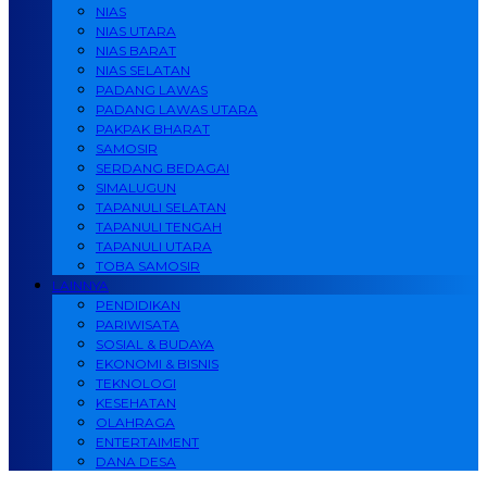
NIAS
NIAS UTARA
NIAS BARAT
NIAS SELATAN
PADANG LAWAS
PADANG LAWAS UTARA
PAKPAK BHARAT
SAMOSIR
SERDANG BEDAGAI
SIMALUGUN
TAPANULI SELATAN
TAPANULI TENGAH
TAPANULI UTARA
TOBA SAMOSIR
LAINNYA
PENDIDIKAN
PARIWISATA
SOSIAL & BUDAYA
EKONOMI & BISNIS
TEKNOLOGI
KESEHATAN
OLAHRAGA
ENTERTAIMENT
DANA DESA