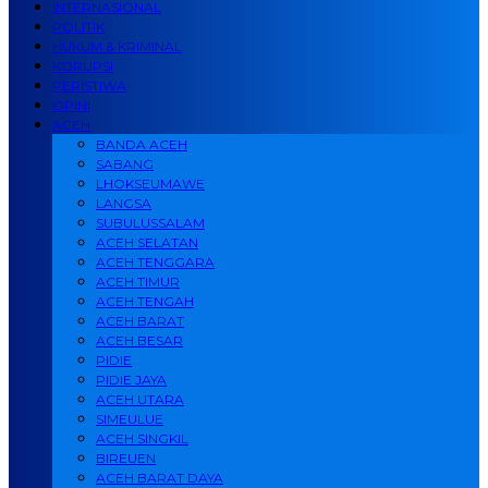
INTERNASIONAL
POLITIK
HUKUM & KRIMINAL
KORUPSI
PERISTIWA
OPINI
ACEH
BANDA ACEH
SABANG
LHOKSEUMAWE
LANGSA
SUBULUSSALAM
ACEH SELATAN
ACEH TENGGARA
ACEH TIMUR
ACEH TENGAH
ACEH BARAT
ACEH BESAR
PIDIE
PIDIE JAYA
ACEH UTARA
SIMEULUE
ACEH SINGKIL
BIREUEN
ACEH BARAT DAYA