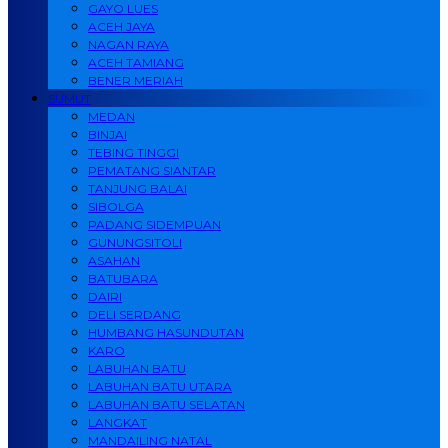
GAYO LUES
ACEH JAYA
NAGAN RAYA
ACEH TAMIANG
BENER MERIAH
SUMUT
MEDAN
BINJAI
TEBING TINGGI
PEMATANG SIANTAR
TANJUNG BALAI
SIBOLGA
PADANG SIDEMPUAN
GUNUNGSITOLI
ASAHAN
BATUBARA
DAIRI
DELI SERDANG
HUMBANG HASUNDUTAN
KARO
LABUHAN BATU
LABUHAN BATU UTARA
LABUHAN BATU SELATAN
LANGKAT
MANDAILING NATAL