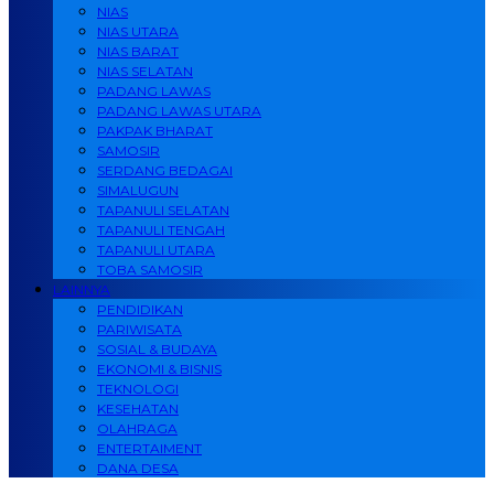
NIAS
NIAS UTARA
NIAS BARAT
NIAS SELATAN
PADANG LAWAS
PADANG LAWAS UTARA
PAKPAK BHARAT
SAMOSIR
SERDANG BEDAGAI
SIMALUGUN
TAPANULI SELATAN
TAPANULI TENGAH
TAPANULI UTARA
TOBA SAMOSIR
LAINNYA
PENDIDIKAN
PARIWISATA
SOSIAL & BUDAYA
EKONOMI & BISNIS
TEKNOLOGI
KESEHATAN
OLAHRAGA
ENTERTAIMENT
DANA DESA