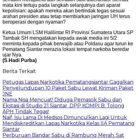
mata kini tertuju pada langkah selanjutnya dari aparat
kepolisian: apakah mereka akan bertindak tegas sesuai
arahan presiden atau tetap membiarkan jaringan UH terus
beroperasi dengan nyaman?
Ketua Umum LSM Halilintar RI Provinsi Sumatera Utara SP
Tambak SH mengatakan kepada awak media ini 5/2
meminta kepada pihak berwajib atau Poldasu agar turun ke
Pematang Siantar merazia lokasi tempat narkoba beredar
ujar Nya.
(S.Hadi Purba)
Berita Terkait
Petugas Lapas Narkotika Pematangsiantar Gagalkan
Penyelundupan 10 Paket Sabu Lewat Kiriman Paket
JNE
Nama Nisa Mencuat! Diduga Pemasok Sabu dan
Ekstasi di Studio 21 Siantar, DPP KOMPI B: Tolong
APH Tindak Tegas!
Naif, Isu Lama Di Medsos Dimunculkan Lagi Untuk
Mendiskreditkan Lapas Narkotika Kelas IIA Pematang
Siantar
Perburuan Bandar Sabu di Rambung Merah: Sat