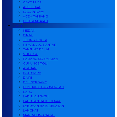
GAYO LUES
ACEH JAYA
NAGAN RAYA
ACEH TAMIANG
BENER MERIAH
SUMUT
MEDAN
BINJAI
TEBING TINGGI
PEMATANG SIANTAR
TANJUNG BALAI
SIBOLGA
PADANG SIDEMPUAN
GUNUNGSITOLI
ASAHAN
BATUBARA
DAIRI
DELI SERDANG
HUMBANG HASUNDUTAN
KARO
LABUHAN BATU
LABUHAN BATU UTARA
LABUHAN BATU SELATAN
LANGKAT
MANDAILING NATAL