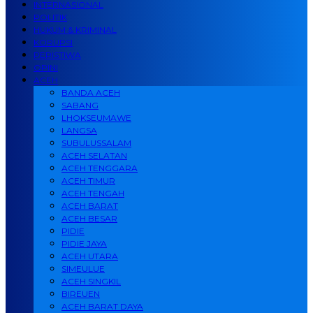
INTERNASIONAL
POLITIK
HUKUM & KRIMINAL
KORUPSI
PERISTIWA
OPINI
ACEH
BANDA ACEH
SABANG
LHOKSEUMAWE
LANGSA
SUBULUSSALAM
ACEH SELATAN
ACEH TENGGARA
ACEH TIMUR
ACEH TENGAH
ACEH BARAT
ACEH BESAR
PIDIE
PIDIE JAYA
ACEH UTARA
SIMEULUE
ACEH SINGKIL
BIREUEN
ACEH BARAT DAYA