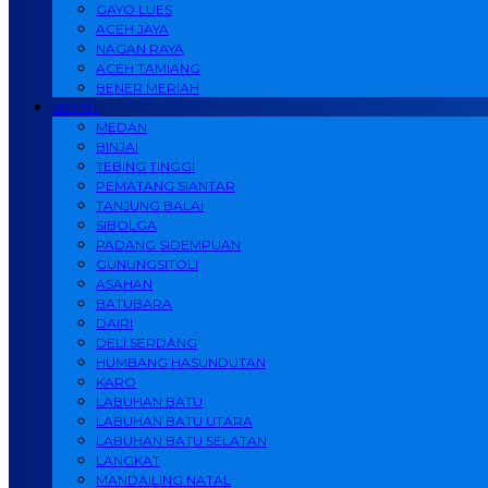
GAYO LUES
ACEH JAYA
NAGAN RAYA
ACEH TAMIANG
BENER MERIAH
SUMUT
MEDAN
BINJAI
TEBING TINGGI
PEMATANG SIANTAR
TANJUNG BALAI
SIBOLGA
PADANG SIDEMPUAN
GUNUNGSITOLI
ASAHAN
BATUBARA
DAIRI
DELI SERDANG
HUMBANG HASUNDUTAN
KARO
LABUHAN BATU
LABUHAN BATU UTARA
LABUHAN BATU SELATAN
LANGKAT
MANDAILING NATAL