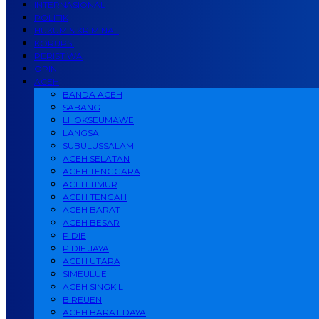
INTERNASIONAL
POLITIK
HUKUM & KRIMINAL
KORUPSI
PERISTIWA
OPINI
ACEH
BANDA ACEH
SABANG
LHOKSEUMAWE
LANGSA
SUBULUSSALAM
ACEH SELATAN
ACEH TENGGARA
ACEH TIMUR
ACEH TENGAH
ACEH BARAT
ACEH BESAR
PIDIE
PIDIE JAYA
ACEH UTARA
SIMEULUE
ACEH SINGKIL
BIREUEN
ACEH BARAT DAYA