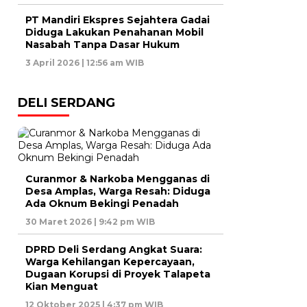
PT Mandiri Ekspres Sejahtera Gadai
Diduga Lakukan Penahanan Mobil
Nasabah Tanpa Dasar Hukum
3 April 2026 | 12:56 am WIB
DELI SERDANG
Curanmor & Narkoba Mengganas di
Desa Amplas, Warga Resah: Diduga
Ada Oknum Bekingi Penadah
30 Maret 2026 | 9:42 pm WIB
DPRD Deli Serdang Angkat Suara:
Warga Kehilangan Kepercayaan,
Dugaan Korupsi di Proyek Talapeta
Kian Menguat
12 Oktober 2025 | 4:37 pm WIB