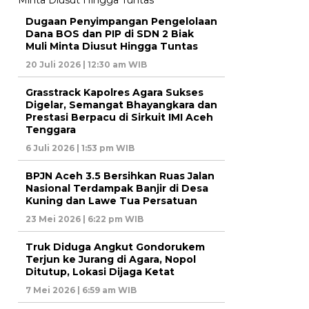
Dugaan Penyimpangan Pengelolaan
Dana BOS dan PIP di SDN 2 Biak
Muli Minta Diusut Hingga Tuntas
20 Juli 2026 | 12:30 am WIB
Grasstrack Kapolres Agara Sukses
Digelar, Semangat Bhayangkara dan
Prestasi Berpacu di Sirkuit IMI Aceh
Tenggara
6 Juli 2026 | 1:53 pm WIB
BPJN Aceh 3.5 Bersihkan Ruas Jalan
Nasional Terdampak Banjir di Desa
Kuning dan Lawe Tua Persatuan
23 Mei 2026 | 6:22 pm WIB
Truk Diduga Angkut Gondorukem
Terjun ke Jurang di Agara, Nopol
Ditutup, Lokasi Dijaga Ketat
7 Mei 2026 | 6:59 am WIB