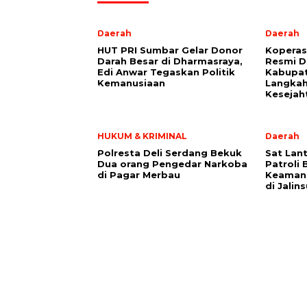
Daerah
Daerah
HUT PRI Sumbar Gelar Donor
Koperas
Darah Besar di Dharmasraya,
Resmi D
Edi Anwar Tegaskan Politik
Kabupat
Kemanusiaan
Langkah
Kesejah
HUKUM & KRIMINAL
Daerah
Polresta Deli Serdang Bekuk
Sat Lant
Dua orang Pengedar Narkoba
Patroli 
di Pagar Merbau
Keamana
di Jalin