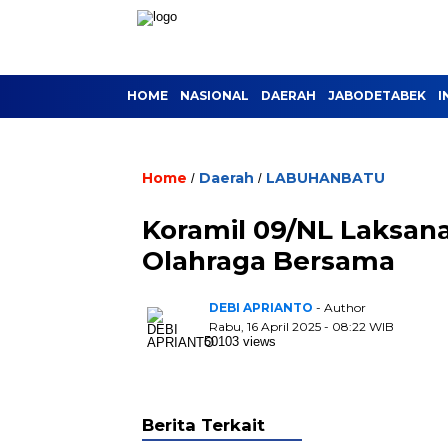
HOME
NASIONAL
DAERAH
JABODETABEK
I
Home
Daerah
LABUHANBATU
/
/
Koramil 09/NL Laksana
Olahraga Bersama
DEBI APRIANTO
- Author
Rabu, 16 April 2025 - 08:22 WIB
50103 views
Berita Terkait