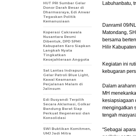
Labuhanbatu, tr
HUT PRI Sumbar Gelar
Donor Darah Besar di
Dharmasraya, Edi Anwar
Tegaskan Politik
Kemanusiaan
Danramil 09/N
Matondang, SH,
Koperasi Cakrawala
Nusantara Resmi
bersama bertem
Dibentuk, DPD SPMI
Kabupaten Karo Siapkan
Hilir Kabupate
Langkah Nyata
Tingkatkan
Kesejahteraan Anggota
Kegiatan ini ru
Sat Lantas Indrapura
kebugaran pers
Gelar Patroli Blue Light,
Kawal Keamanan
Perjalanan Malam di
Dalam arahann
Jalinsum
MH menekankan 
Edi Rusyandi Terpilih
kesiapsiagaan 
Secara Aklamasi, Golkar
mengingatkan s
Bandung Barat Siap
Perkuat Regenerasi dan
tengah masyara
Konsolidasi
SWI Buktikan Komitmen,
“Sebagai apara
UMJ Jadi Mitra