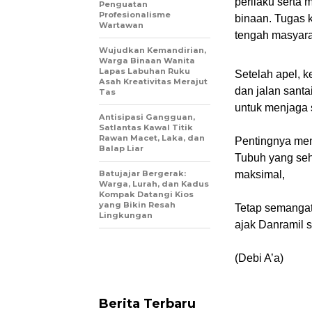
perilaku serta 
Penguatan
Profesionalisme
binaan. Tugas k
Wartawan
tengah masyarak
Wujudkan Kemandirian,
Warga Binaan Wanita
Lapas Labuhan Ruku
Setelah apel, 
Asah Kreativitas Merajut
dan jalan santa
Tas
untuk menjaga 
Antisipasi Gangguan,
Satlantas Kawal Titik
Rawan Macet, Laka, dan
Pentingnya men
Balap Liar
Tubuh yang seh
Batujajar Bergerak:
maksimal,
Warga, Lurah, dan Kadus
Kompak Datangi Kios
yang Bikin Resah
Tetap semangat
Lingkungan
ajak Danramil 
(Debi A’a)
Berita Terbaru