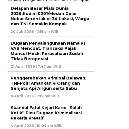
Delapan Besar Piala Dunia
2026,Kodim 0201/Medan Gelar
Nobar Serentak di 34 Lokasi, Warga
dan TNI Semakin Kompak
20 Juli 2026 | 7:51 am WIB
Dugaan Penyalahgunaan Nama PT
VAS Mencuat, Transaksi Pajak
Muncul Meski Perusahaan Sudah
Tidak Beroperasi
21 April 2026 | 7:47 am WIB
Penggerebekan Kriminal Belawan,
TNI-Polri Amankan 4 Orang dan
Senjata Api Airgun serta Sabu
8 April 2026 | 7:17 pm WIB
Skandal Fatal Kejari Karo: “Salah
Ketik” Picu Dugaan Kriminalisasi
Pekerja Kreatif
4 April 2026 | 10:09 am WIB