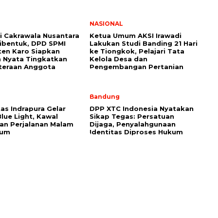
NASIONAL
i Cakrawala Nusantara
Ketua Umum AKSI Irawadi
ibentuk, DPD SPMI
Lakukan Studi Banding 21 Hari
en Karo Siapkan
ke Tiongkok, Pelajari Tata
 Nyata Tingkatkan
Kelola Desa dan
teraan Anggota
Pengembangan Pertanian
Bandung
as Indrapura Gelar
DPP XTC Indonesia Nyatakan
Blue Light, Kawal
Sikap Tegas: Persatuan
n Perjalanan Malam
Dijaga, Penyalahgunaan
sum
Identitas Diproses Hukum